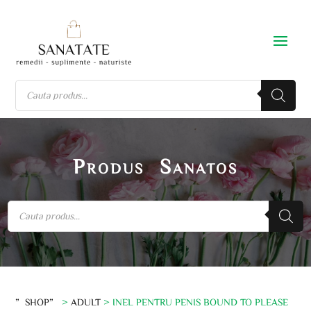
Produs Sanatos
”SHOP”
>
ADULT
> INEL PENTRU PENIS BOUND TO PLEASE