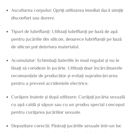
Ascultarea corpului: Opriți utilizarea imediat dacă simțiți
disconfort sau durere.
Tipuri de lubrifianți: Utilizați lubrifianți pe bază de apă
pentru jucăriile din silicon, deoarece lubrifianții pe bază
de silicon pot deteriora materialul.
Acumulator: Schimbați bateriile în mod regulat și nu le
lăsați să corodeze în jucărie. Utilizați doar încărcătoarele
recomandate de producător și evitați supraîncărcarea
pentru a preveni accidentele electrice.
Curățare înainte și după utilizare: Curățați jucăria sexuală
cu apă caldă și săpun sau cu un produs special conceput
pentru curățarea jucăriilor sexuale.
Depozitare corectă: Păstrați jucăriile sexuale într-un loc