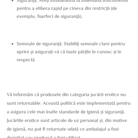
Siguranță: Aveți întotdeauna la îndemână instrumente
pentru a elibera rapid pe cineva din restricții (de
exemplu, foarfeci de siguranță).
Semnale de siguranță: Stabiliți semnale clare pentru
oprire și asigurați-vă că toate părțile le cunosc și le
respectă.
Vă informăm că produsele din categoria jucării erotice nu
sunt returnabile. Această politică este implementată pentru
a asigura cele mai înalte standarde de igienă și siguranță.
Jucăriile erotice sunt articole de uz personal și, din motive
de igienă, nu pot fi returnate odată ce ambalajul a fost
desigilat sau produsul a fost utilizat.