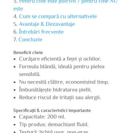
Pentru cine este potrivit / pentru cine NU
este
Cum se compară cu alternativele
Avantaje & Dezavantaje
Întrebări frecvente
Concluzie
Beneficii cheie
Curățare eficientă a feței și ochilor.
Formula blândă, ideală pentru pielea
sensibilă.
Nu necesită clătire, economisind timp.
Îmbunătățește hidratarea pielii.
Reduce riscul de iritații sau alergii.
Specificații & caracteristici importante
Capacitate: 200 ml.
Tip produs: demachiant fluid.
Textură: lichid ușor, non-gras.