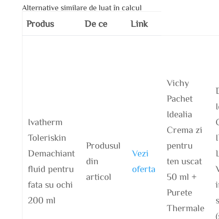
Alternative similare de luat în calcul
Produs
De ce
Link
Vichy
Pachet
Idealia
Ivatherm
Crema zi
Toleriskin
Produsul
pentru
Demachiant
Vezi
din
ten uscat
fluid pentru
oferta
articol
50 ml +
fata su ochi
Purete
200 ml
s
Thermale