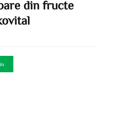
soare din fructe
kovital
in