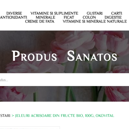
DIVERSE
VITAMINE SI SUPLIMENTE
GUSTARI
CARTI
ANTIOXIDANTI
MINERALE
FICAT
COLON
DIGESTIE
CREME DE FATA
VITAMINE SI MINERALE NATURALE
Produs Sanatos
USTARI
> JELEURI ACRISOARE DIN FRUCTE BIO, 100G, OKOVITAL