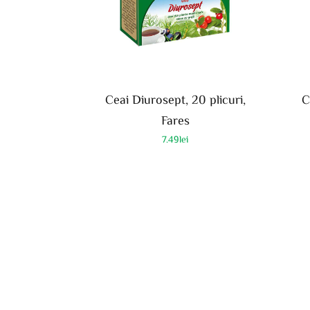
Ceai Diurosept, 20 plicuri,
C
Fares
7.49
lei