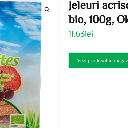
Jeleuri acri
bio, 100g, O
11.63
lei
Vezi produsul in magaz