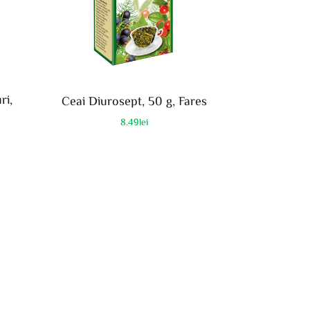
ri,
Ceai Diurosept, 50 g, Fares
8.49
lei