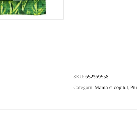
SKU:
652369558
Categorii:
Mama si copilul
,
Piu