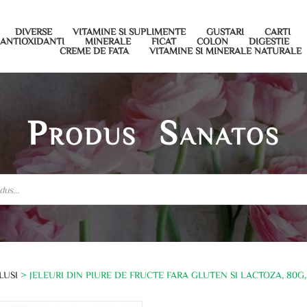
DIVERSE
VITAMINE SI SUPLIMENTE
GUSTARI
CARTI
ANTIOXIDANTI
MINERALE
FICAT
COLON
DIGESTIE
CREME DE FATA
VITAMINE SI MINERALE NATURALE
Produs Sanatos
LUSI
> JELEURI DIN PIURE DE FRUCTE FARA GLUTEN SI LACTOZA, 80G