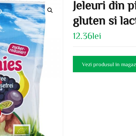
Jeleuri din p
gluten si la
12.36
lei
Vezi produsul in magaz