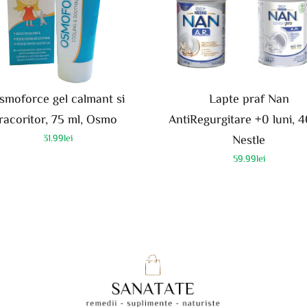
smoforce gel calmant si
Lapte praf Nan
racoritor, 75 ml, Osmo
AntiRegurgitare +0 luni, 
31.99
lei
Nestle
59.99
lei