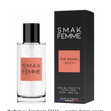
Parfum cu feromoni, SMAK – pentru femei, creste