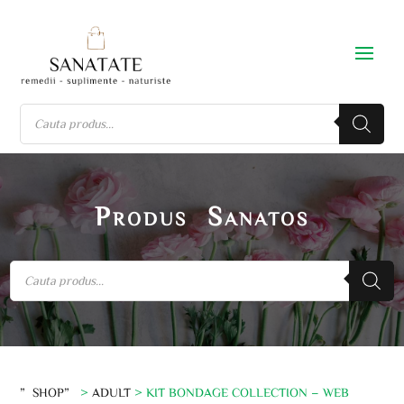
Produs Sanatos
”SHOP”
>
ADULT
> KIT BONDAGE COLLECTION – WEB