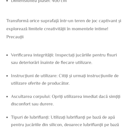
Dimensiunea plasei: 400 cm
Transformă orice suprafață într-un teren de joc captivant și
explorează limitele creativității în momentele intime!
Precauții
Verificarea integrității: Inspectați jucăriile pentru fisuri
sau deteriorări înainte de fiecare utilizare.
Instrucțiuni de utilizare: Citiți și urmați instrucțiunile de
utilizare oferite de producător.
Ascultarea corpului: Opriți utilizarea imediat dacă simțiți
disconfort sau durere.
Tipuri de lubrifianți: Utilizați lubrifianți pe bază de apă
pentru jucăriile din silicon, deoarece lubrifianții pe bază