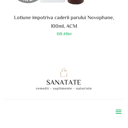
Lotiune impotriva caderii parului Novophane,
100ml, ACM
109.49
lei