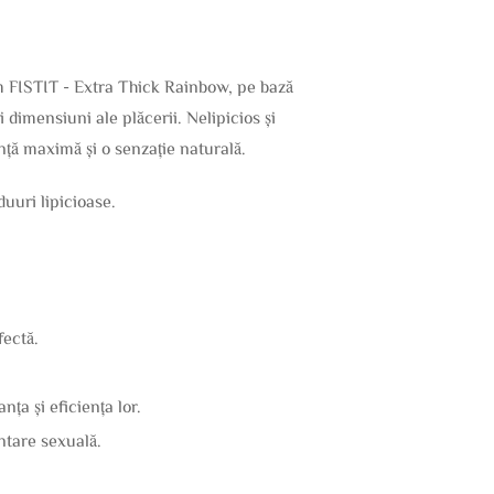
 FISTIT - Extra Thick Rainbow, pe bază
 dimensiuni ale plăcerii. Nelipicios și
anță maximă și o senzație naturală.
uuri lipicioase.
fectă.
ța și eficiența lor.
ntare sexuală.