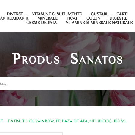
DIVERSE
VITAMINE SI SUPLIMENTE
GUSTARI
CARTI
ANTIOXIDANTI
MINERALE
FICAT
COLON
DIGESTIE
CREME DE FATA
VITAMINE SI MINERALE NATURALE
Produs Sanatos
T – EXTRA THICK RAINBOW, PE BAZA DE APA, NELIPICIOS, 100 ML