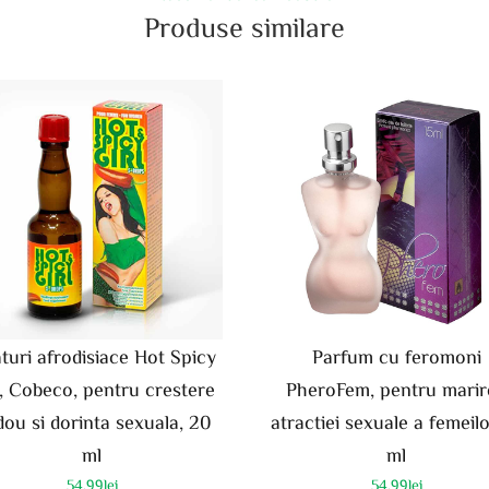
Produse similare
aturi afrodisiace Hot Spicy
Parfum cu feromoni
l, Cobeco, pentru crestere
PheroFem, pentru marir
idou si dorinta sexuala, 20
atractiei sexuale a femeilo
ml
ml
54.99
lei
54.99
lei