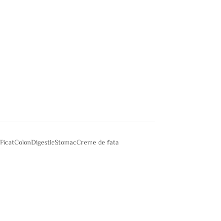
e
Ficat
Colon
Digestie
Stomac
Creme de fata