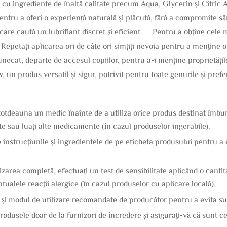
u ingrediente de înaltă calitate precum Aqua, Glycerin și Citric Aci
ntru a oferi o experiență naturală și plăcută, fără a compromite săn
i care caută un lubrifiant discret și eficient. Pentru a obține cele 
. Repetați aplicarea ori de câte ori simțiți nevoia pentru a menține
tunecat, departe de accesul copiilor, pentru a-i menține proprietățil
 un produs versatil și sigur, potrivit pentru toate genurile și prefe
otdeauna un medic înainte de a utiliza orice produs destinat îmbunăt
te sau luați alte medicamente (în cazul produselor ingerabile).
ate instrucțiunile și ingredientele de pe eticheta produsului pentru a 
ilizarea completă, efectuați un test de sensibilitate aplicând o cant
tualele reacții alergice (în cazul produselor cu aplicare locală).
 și modul de utilizare recomandate de producător pentru a evita su
rodusele doar de la furnizori de încredere și asigurați-vă că sunt c