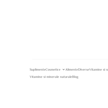
Suplimente
Cosmetice
Alimente
Diverse
Vitamine si 
Vitamine si minerale naturale
Blog