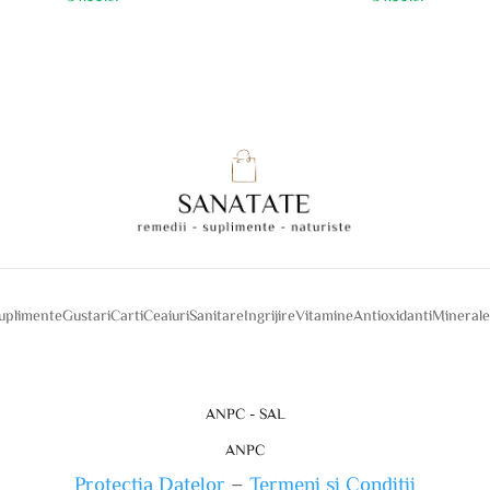
suplimente
Gustari
Carti
Ceaiuri
Sanitare
Ingrijire
Vitamine
Antioxidanti
Mineral
ANPC - SAL
ANPC
Protectia Datelor
–
Termeni si Conditii