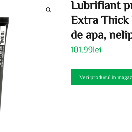
Lubrifiant 
Extra Thick
de apa, neli
101.99
lei
Vezi produsul in magaz