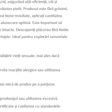
d, asigurând atât eficiență, cât și
ătatea pielii. Produsul este fără grăsimi,
mai bune rezultate, aplicați cantitatea
 o alunecare optimă. Este important să
e intacte. Descoperiți plăcerea fără limite
rințele. Ideal pentru explorări senzoriale
ățirii vieții sexuale, mai ales dacă
evita reacțiile alergice sau utilizarea
itate mică de produs pe o porțiune
pradozajul sau utilizarea excesivă.
ertificate și conforme cu standardele