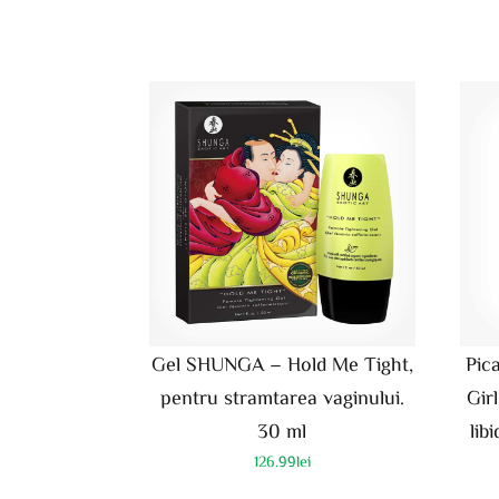
Gel SHUNGA – Hold Me Tight,
Pic
pentru stramtarea vaginului.
Gir
30 ml
lib
126.99
lei