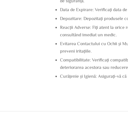
de siguranță.
Data de Expirare: Verificați data de
Depozitare: Depozitați produsele co
Reacții Adverse: Fiți atent la orice 
consultând imediat un medic.
Evitarea Contactului cu Ochii și Mu
preveni iritațiile.
Compatibilitate: Verificați compatib
deteriorarea acestora sau reducerea 
Curățenie și Igienă: Asigurați-vă că 