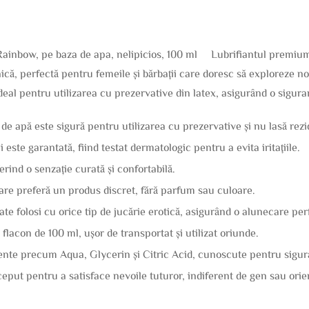
Rainbow, pe baza de apa, nelipicios, 100 ml Lubrifiantul premium
ică, perfectă pentru femeile și bărbații care doresc să exploreze noi
ideal pentru utilizarea cu prezervative din latex, asigurând o sigur
e apă este sigură pentru utilizarea cu prezervative și nu lasă rezid
 este garantată, fiind testat dermatologic pentru a evita iritațiile.
erind o senzație curată și confortabilă.
 care preferă un produs discret, fără parfum sau culoare.
ate folosi cu orice tip de jucărie erotică, asigurând o alunecare per
 flacon de 100 ml, ușor de transportat și utilizat oriunde.
ente precum Aqua, Glycerin și Citric Acid, cunoscute pentru siguran
ceput pentru a satisface nevoile tuturor, indiferent de gen sau orie