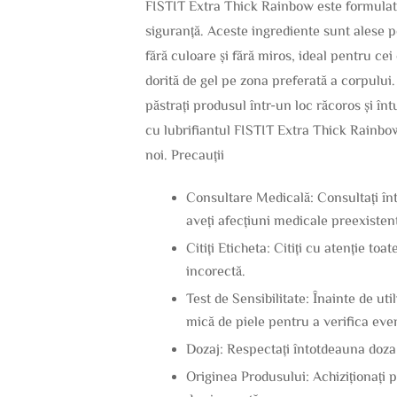
FISTIT Extra Thick Rainbow este formulat c
siguranță. Aceste ingrediente sunt alese pe
fără culoare și fără miros, ideal pentru ce
dorită de gel pe zona preferată a corpului
păstrați produsul într-un loc răcoros și în
cu lubrifiantul FISTIT Extra Thick Rainbow,
noi. Precauții
Consultare Medicală: Consultați înt
aveți afecțiuni medicale preexisten
Citiți Eticheta: Citiți cu atenție to
incorectă.
Test de Sensibilitate: Înainte de ut
mică de piele pentru a verifica even
Dozaj: Respectați întotdeauna doza
Originea Produsului: Achiziționați p