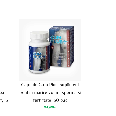
Capsule Cum Plus, supliment
ea
pentru marire volum sperma si
r, 15
fertilitate, 30 buc
94.99
lei