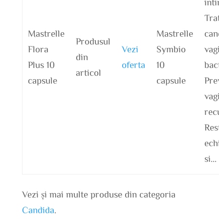
inti
Tra
Mastrelle
Mastrelle
can
Produsul
Flora
Vezi
Symbio
vag
din
Plus 10
oferta
10
bac
articol
capsule
capsule
Prev
vag
rec
Res
echi
si…
Vezi și mai multe produse din categoria
Candida
.