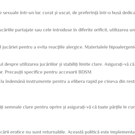
le sexuale într-un loc curat și uscat, de preferință într-o husă de
căriile partajate sau cele introduse în diferite orificii, utilizarea
alul jucăriei pentru a evita reacțiile alergice. Materialele hipoalerge
espre utilizarea jucăriilor și stabiliți limite clare. Asigurați-vă c
ilor. Precauții specifice pentru accesorii BDSM
 la îndemână instrumente pentru a elibera rapid pe cineva din restr
ți semnale clare pentru oprire și asigurați-vă că toate părțile le cun
ării erotice nu sunt returnabile. Această politică este implementa