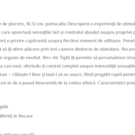
e de placere, 16.51 cm, portocaliu Descoperă o experiență de stimu
 care apreciază senzațiile tari și controlul absolut asupra propriei
feră o privire captivantă asupra fiecărui moment de utilizare. Penet
 îți ofere plăcere prin trei camere distincte de stimulare, fiecar
orgasm de neuitat. Rev-Air Tight îți permite să personalizezi nivelu
carcasei, oferindu-ți control complet asupra intensității senzațiilo
ut – clătește-l bine și lasă-l să se usuce, fiind pregătit rapid pent
ură-te de o pauză binevenită de la rutina zilnică. Caracteristici pro
gidă
ferită în fiecare
u plăcere vizuală