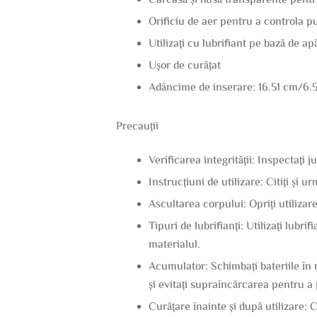
Orificiu de aer pentru a controla p
Utilizați cu lubrifiant pe bază de ap
Ușor de curățat
Adâncime de inserare: 16.51 cm/6.5
Precauții
Verificarea integrității: Inspectați j
Instrucțiuni de utilizare: Citiți și u
Ascultarea corpului: Opriți utilizar
Tipuri de lubrifianți: Utilizați lubri
materialul.
Acumulator: Schimbați bateriile în 
și evitați supraîncărcarea pentru a
Curățare înainte și după utilizare: