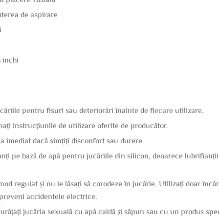
uterea de aspirare
ă
 inchi
ucăriile pentru fisuri sau deteriorări înainte de fiecare utilizare.
rmați instrucțiunile de utilizare oferite de producător.
ea imediat dacă simțiți disconfort sau durere.
fianți pe bază de apă pentru jucăriile din silicon, deoarece lubrifianț
mod regulat și nu le lăsați să corodeze în jucărie. Utilizați doar î
 preveni accidentele electrice.
 Curățați jucăria sexuală cu apă caldă și săpun sau cu un produs sp