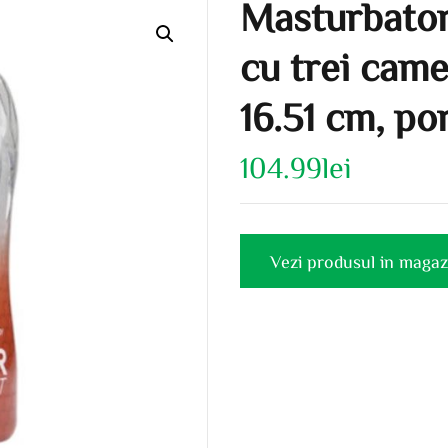
Masturbator
cu trei came
16.51 cm, po
104.99
lei
Vezi produsul in magaz