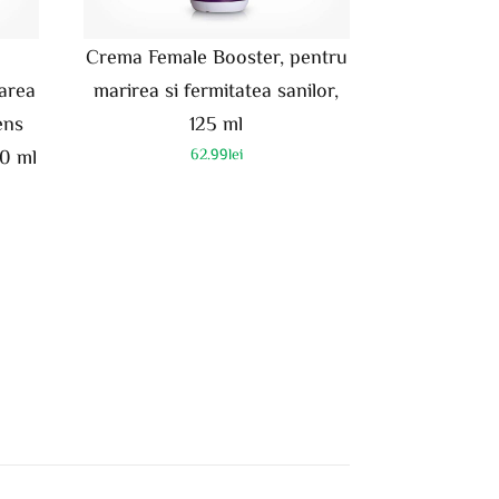
Crema Female Booster, pentru
larea
marirea si fermitatea sanilor,
ens
125 ml
30 ml
62.99
lei