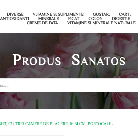
DIVERSE
VITAMINE SI SUPLIMENTE
GUSTARI
CARTI
ANTIOXIDANTI
MINERALE
FICAT
COLON
DIGESTIE
CREME DE FATA
VITAMINE SI MINERALE NATURALE
Produs Sanatos
HT, CU TREI CAMERE DE PLACERE, 16.51 CM, PORTOCALIU