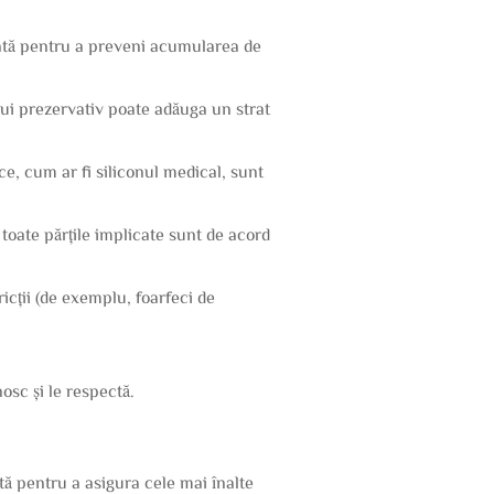
dicată pentru a preveni acumularea de
 unui prezervativ poate adăuga un strat
nice, cum ar fi siliconul medical, sunt
ă toate părțile implicate sunt de acord
icții (de exemplu, foarfeci de
osc și le respectă.
tă pentru a asigura cele mai înalte