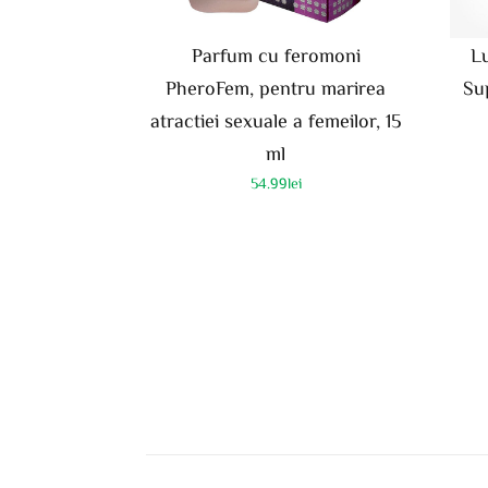
Parfum cu feromoni
Lu
PheroFem, pentru marirea
Sup
atractiei sexuale a femeilor, 15
ml
54.99
lei