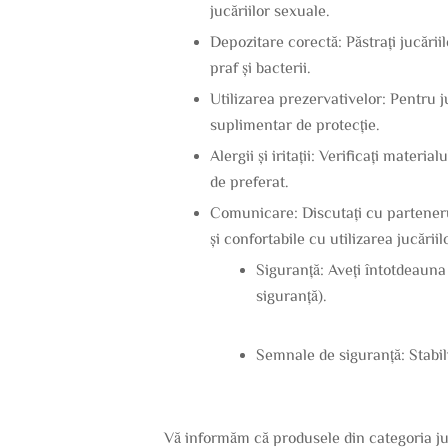
jucăriilor sexuale.
Depozitare corectă: Păstrați jucării
praf și bacterii.
Utilizarea prezervativelor: Pentru ju
suplimentar de protecție.
Alergii și iritații: Verificați materi
de preferat.
Comunicare: Discutați cu partenerul d
și confortabile cu utilizarea jucări
Siguranță: Aveți întotdeauna
siguranță).
Semnale de siguranță: Stabili
Vă informăm că produsele din categoria juc