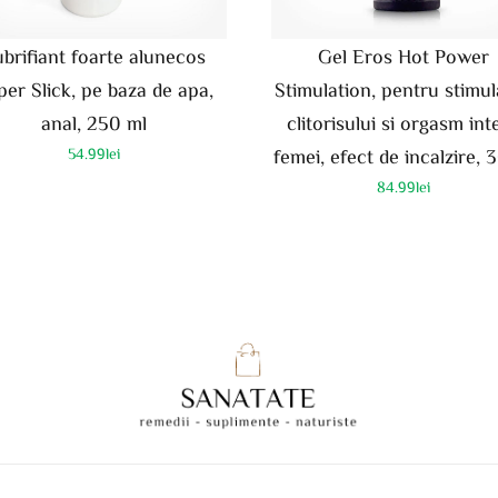
brifiant foarte alunecos
Gel Eros Hot Power
er Slick, pe baza de apa,
Stimulation, pentru stimu
anal, 250 ml
clitorisului si orgasm int
54.99
lei
femei, efect de incalzire, 
84.99
lei