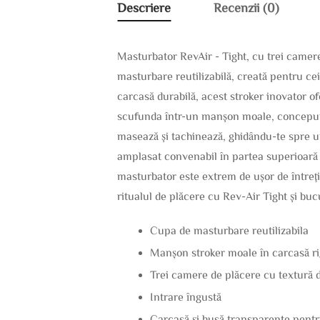
Descriere
Recenzii (0)
Masturbator RevAir - Tight, cu trei camer
masturbare reutilizabilă, creată pentru cei
carcasă durabilă, acest stroker inovator o
scufunda într-un manșon moale, conceput să
masează și tachinează, ghidându-te spre un 
amplasat convenabil în partea superioară a 
masturbator este extrem de ușor de întrețin
ritualul de plăcere cu Rev-Air Tight și buc
Cupa de masturbare reutilizabila
Manșon stroker moale în carcasă ri
Trei camere de plăcere cu textură di
Intrare îngustă
Carcasă și husă transparente pentr