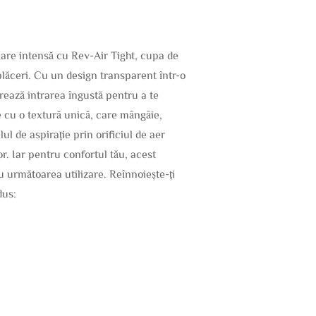
lare intensă cu Rev-Air Tight, cupa de
 plăceri. Cu un design transparent într-o
rează intrarea îngustă pentru a te
e cu o textură unică, care mângâie,
l de aspirație prin orificiul de aer
r. Iar pentru confortul tău, acest
ru următoarea utilizare. Reînnoiește-ți
dus: