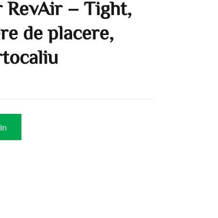
 RevAir – Tight,
re de placere,
rtocaliu
in