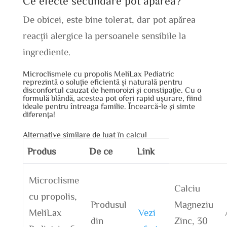
Ce efecte secundare pot apărea?
De obicei, este bine tolerat, dar pot apărea
reacții alergice la persoanele sensibile la
ingrediente.
Microclismele cu propolis MeliLax Pediatric
reprezintă o soluție eficientă și naturală pentru
disconfortul cauzat de hemoroizi și constipație. Cu o
formulă blândă, acestea pot oferi rapid ușurare, fiind
ideale pentru întreaga familie. Încearcă-le și simte
diferența!
Alternative similare de luat în calcul
Produs
De ce
Link
Microclisme
Calciu
cu propolis,
Produsul
Magneziu
MeliLax
Vezi
din
Zinc, 30