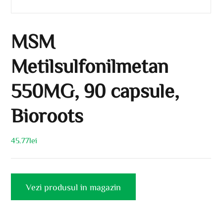
MSM
Metilsulfonilmetan
550MG, 90 capsule,
Bioroots
45.77
lei
Vezi produsul in magazin