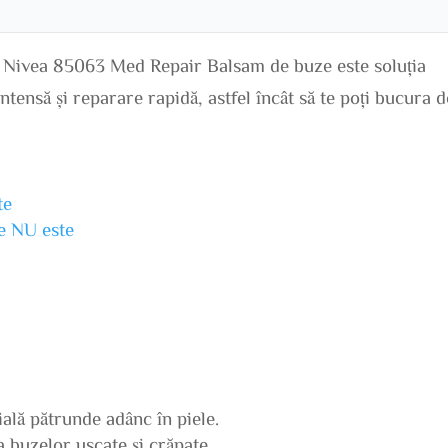
e, Nivea 85063 Med Repair Balsam de buze este soluția
ntensă și reparare rapidă, astfel încât să te poți bucura d
te
ne NU este
ală pătrunde adânc în piele.
 buzelor uscate și crăpate.