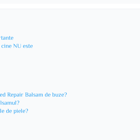
rtante
u cine NU este
Med Repair Balsam de buze?
alsamul?
le de piele?