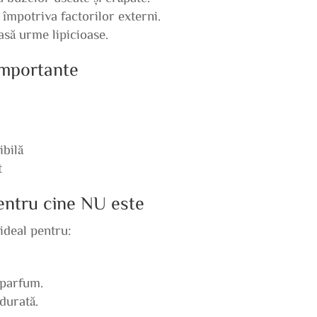
 împotriva factorilor externi.
lasă urme lipicioase.
 importante
ibilă
t
pentru cine NU este
ideal pentru:
.
 parfum.
durată.