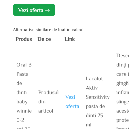
Vezi oferta →
Alternative similare de luat în calcul
Produs
De ce
Link
Descr
Oral B
dinți
Pasta
care 
Lacalut
de
gingi
Aktiv
dinti
Produsul
infla
Vezi
Sensitivity
baby
din
sânge
oferta
pasta de
winnie
articol
acest
dinti 75
0-2
prote
ml
ani 75
împot