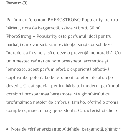
Recenzii (0)
Parfum cu feromoni PHEROSTRONG Popularity, pentru
bărbați, note de bergamotă, salvie și brad, 50 ml
PheroStrong – Popularity este parfumul ideal pentru
bărbații care vor să iasă în evidență, să își consolideze
încrederea în sine și să creeze o prezență memorabilă. Cu
un amestec rafinat de note proaspete, aromatice și
lemnoase, acest parfum oferă o experiență olfactivă
captivantă, potențată de feromoni cu efect de atracție
dovedit. Creat special pentru bărbatul modern, parfumul
combină prospețimea bergamotei și a ghimbirului cu
profunzimea notelor de ambră și tămâie, oferind o aromă
complexă, masculină și persistentă. Caracteristici cheie
Note de vârf energizante: Aldehide, bergamotă, ghimbir