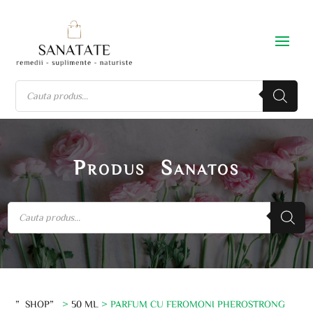
Produs Sanatos
”SHOP”
>
50 ML
> PARFUM CU FEROMONI PHEROSTRONG