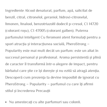
Ingrediente Alcool denaturat, parfum, apă, salicilat de
benzil, citral, citronelol, geraniol, hidroxi-citronelal,
limonen, linalool, benzotriazolil dodecil p-cresol, CI 14720
(colorant roșu), CI 47005 (colorant galben). Puterea
parfumului inteligent Cu feromoni atent formulați pentru a
spori atracția și interacțiunea socială, PheroStrong –
Popularity este mai mult decât un parfum: este un aliat în
succesul personal și profesional. Aroma persistentă și plină
de caracter îl transformă într-o alegere de impact, pentru
bărbatul care știe ce își dorește și nu ezită să atragă atenția.
Descoperă cum prezența ta devine imposibil de ignorat cu
PheroStrong – Popularity – parfumul cu care îți afirmi
stilul și încrederea Precauții
Nu amestecați cu alte parfumuri sau colonii.