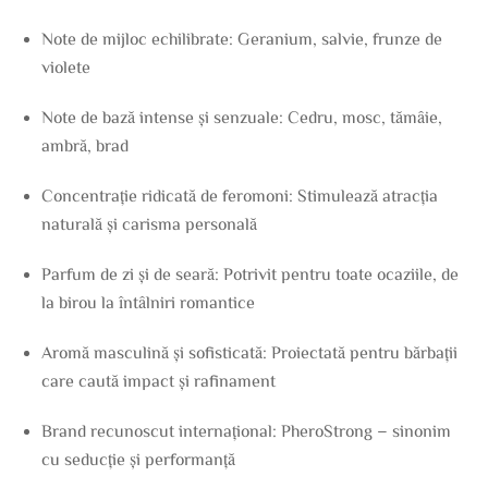
Note de mijloc echilibrate: Geranium, salvie, frunze de
violete
Note de bază intense și senzuale: Cedru, mosc, tămâie,
ambră, brad
Concentrație ridicată de feromoni: Stimulează atracția
naturală și carisma personală
Parfum de zi și de seară: Potrivit pentru toate ocaziile, de
la birou la întâlniri romantice
Aromă masculină și sofisticată: Proiectată pentru bărbații
care caută impact și rafinament
Brand recunoscut internațional: PheroStrong – sinonim
cu seducție și performanță