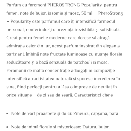
Parfum cu feromoni PHEROSTRONG Popularity, pentru
femei, note de bujor, iasomie și mosc, 50 ml PheroStrong
– Popularity este parfumul care îți intensifică farmecul
personal, conferindu-ți o prezență irezistibilă și sofisticată.
Creat pentru femeile moderne care doresc să atragă
admirația celor din jur, acest parfum inspirat din eleganța
pariziană îmbină note fructate luminoase cu nuanțe florale
seducătoare și o bază senzuală de patchouli și mosc.
Feromonii de înaltă concentrație adăugați în compoziție
intensifică atractivitatea naturală și sporesc încrederea în
sine, fiind perfecți pentru a lăsa o impresie de neuitat în
orice situație – de zi sau de seară. Caracteristici cheie
Note de vârf proaspete și dulci: Zmeură, căpșună, pară
Note de inimă florale și misterioase: Datura, bujor,