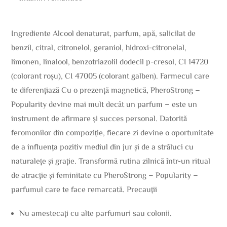
Ingrediente Alcool denaturat, parfum, apă, salicilat de
benzil, citral, citronelol, geraniol, hidroxi-citronelal,
limonen, linalool, benzotriazolil dodecil p-cresol, CI 14720
(colorant roșu), CI 47005 (colorant galben). Farmecul care
te diferențiază Cu o prezență magnetică, PheroStrong –
Popularity devine mai mult decât un parfum – este un
instrument de afirmare și succes personal. Datorită
feromonilor din compoziție, fiecare zi devine o oportunitate
de a influența pozitiv mediul din jur și de a străluci cu
naturalețe și grație. Transformă rutina zilnică într-un ritual
de atracție și feminitate cu PheroStrong – Popularity –
parfumul care te face remarcată. Precauții
Nu amestecați cu alte parfumuri sau colonii.