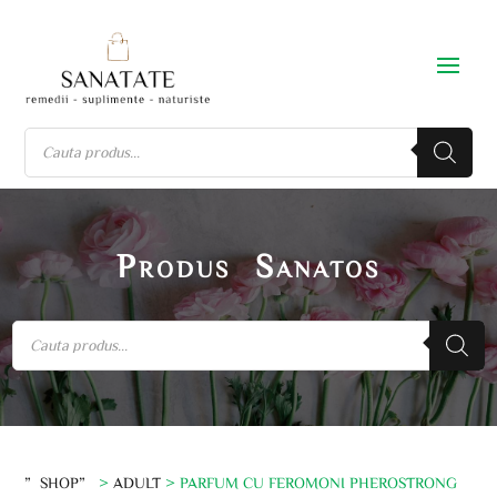
Produs Sanatos
”SHOP”
>
ADULT
> PARFUM CU FEROMONI PHEROSTRONG