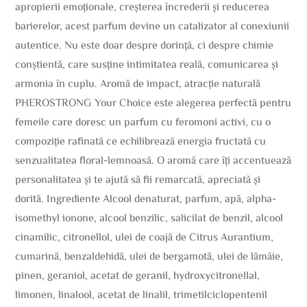
apropierii emoționale, creșterea încrederii și reducerea
barierelor, acest parfum devine un catalizator al conexiunii
autentice. Nu este doar despre dorință, ci despre chimie
conștientă, care susține intimitatea reală, comunicarea și
armonia în cuplu. Aromă de impact, atracție naturală
PHEROSTRONG Your Choice este alegerea perfectă pentru
femeile care doresc un parfum cu feromoni activi, cu o
compoziție rafinată ce echilibrează energia fructată cu
senzualitatea floral-lemnoasă. O aromă care îți accentuează
personalitatea și te ajută să fii remarcată, apreciată și
dorită. Ingrediente Alcool denaturat, parfum, apă, alpha-
isomethyl ionone, alcool benzilic, salicilat de benzil, alcool
cinamilic, citronellol, ulei de coajă de Citrus Aurantium,
cumarină, benzaldehidă, ulei de bergamotă, ulei de lămâie,
pinen, geraniol, acetat de geranil, hydroxycitronellal,
limonen, linalool, acetat de linalil, trimetilciclopentenil