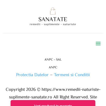
ANPC - SAL
ANPC
Protectia Datelor
–
Termeni si Conditii
Copyright 2026 ©
https://www.remedii-naturiste-
suplimente-sanatate.ro
All Right Reserved. Site
realizat de ProWeb
Vezi produsul in magazin