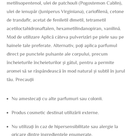
metilisopentenol, ulei de patchouli (Pogostemon Cablin),
ulei de ienupăr (Juniperus Virginiana), cariofilenă, cetone
de trandafir, acetat de feniletil dimetil, tetrametil
acetiloctahidronaftalen, hexametilindanopiran, vanilină.
Mod de utilizare Aplică câteva pulverizări pe piele sau pe
hainele tale preferate. Alternativ, poți aplica parfumul
direct pe punctele pulsante ale corpului, precum
încheieturile încheieturilor și gâtul, pentru a permite
aromei să se răspândească în mod natural și subtil în jurul
tău. Precauții
Nu amestecați cu alte parfumuri sau colonii.
Produs cosmetic destinat utilizării externe.
Nu utilizați în caz de hipersensibilitate sau alergie la
oricare dintre ingredientele enumerate.