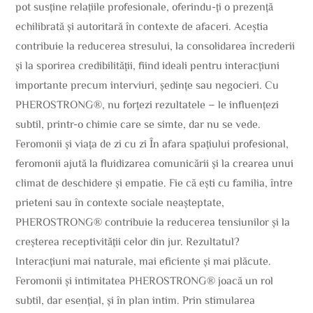
pot susține relațiile profesionale, oferindu-ți o prezență
echilibrată și autoritară în contexte de afaceri. Aceștia
contribuie la reducerea stresului, la consolidarea încrederii
și la sporirea credibilității, fiind ideali pentru interacțiuni
importante precum interviuri, ședințe sau negocieri. Cu
PHEROSTRONG®, nu forțezi rezultatele – le influențezi
subtil, printr-o chimie care se simte, dar nu se vede.
Feromonii și viața de zi cu zi În afara spațiului profesional,
feromonii ajută la fluidizarea comunicării și la crearea unui
climat de deschidere și empatie. Fie că ești cu familia, între
prieteni sau în contexte sociale neașteptate,
PHEROSTRONG® contribuie la reducerea tensiunilor și la
creșterea receptivității celor din jur. Rezultatul?
Interacțiuni mai naturale, mai eficiente și mai plăcute.
Feromonii și intimitatea PHEROSTRONG® joacă un rol
subtil, dar esențial, și în plan intim. Prin stimularea