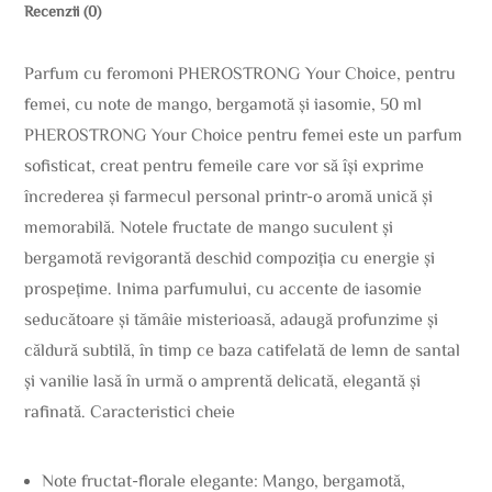
Recenzii (0)
Parfum cu feromoni PHEROSTRONG Your Choice, pentru
femei, cu note de mango, bergamotă și iasomie, 50 ml
PHEROSTRONG Your Choice pentru femei este un parfum
sofisticat, creat pentru femeile care vor să își exprime
încrederea și farmecul personal printr-o aromă unică și
memorabilă. Notele fructate de mango suculent și
bergamotă revigorantă deschid compoziția cu energie și
prospețime. Inima parfumului, cu accente de iasomie
seducătoare și tămâie misterioasă, adaugă profunzime și
căldură subtilă, în timp ce baza catifelată de lemn de santal
și vanilie lasă în urmă o amprentă delicată, elegantă și
rafinată. Caracteristici cheie
Note fructat-florale elegante: Mango, bergamotă,