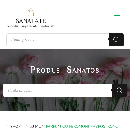
Produs Sanatos
”SHOP”
>
50 ML
> PARFUM CU FEROMONI PHEROSTRONG