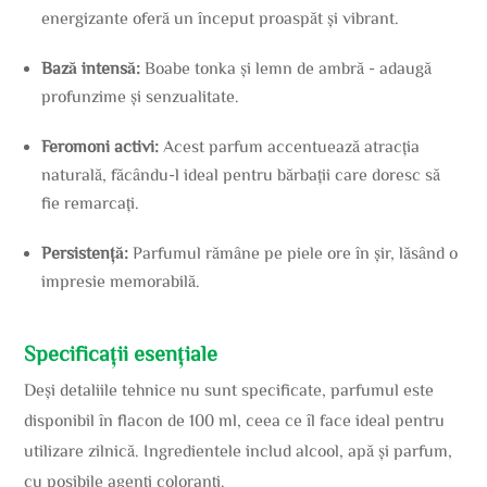
energizante oferă un început proaspăt și vibrant.
Bază intensă:
Boabe tonka și lemn de ambră - adaugă
profunzime și senzualitate.
Feromoni activi:
Acest parfum accentuează atracția
naturală, făcându-l ideal pentru bărbații care doresc să
fie remarcați.
Persistență:
Parfumul rămâne pe piele ore în șir, lăsând o
impresie memorabilă.
Specificații esențiale
Deși detaliile tehnice nu sunt specificate, parfumul este
disponibil în flacon de 100 ml, ceea ce îl face ideal pentru
utilizare zilnică. Ingredientele includ alcool, apă și parfum,
cu posibile agenți coloranți.