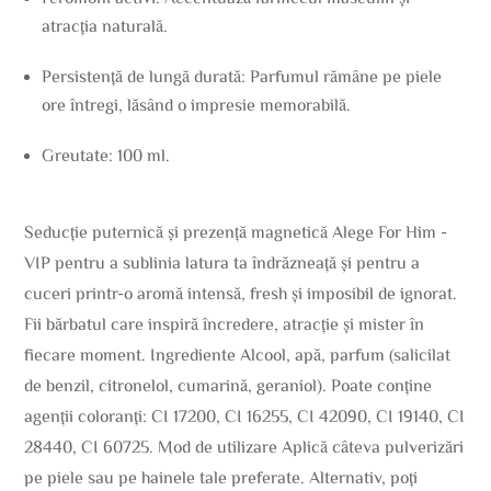
atracția naturală.
Persistență de lungă durată: Parfumul rămâne pe piele
ore întregi, lăsând o impresie memorabilă.
Greutate: 100 ml.
Seducție puternică și prezență magnetică Alege For Him -
VIP pentru a sublinia latura ta îndrăzneață și pentru a
cuceri printr-o aromă intensă, fresh și imposibil de ignorat.
Fii bărbatul care inspiră încredere, atracție și mister în
fiecare moment. Ingrediente Alcool, apă, parfum (salicilat
de benzil, citronelol, cumarină, geraniol). Poate conține
agenții coloranți: CI 17200, CI 16255, CI 42090, CI 19140, CI
28440, CI 60725. Mod de utilizare Aplică câteva pulverizări
pe piele sau pe hainele tale preferate. Alternativ, poți