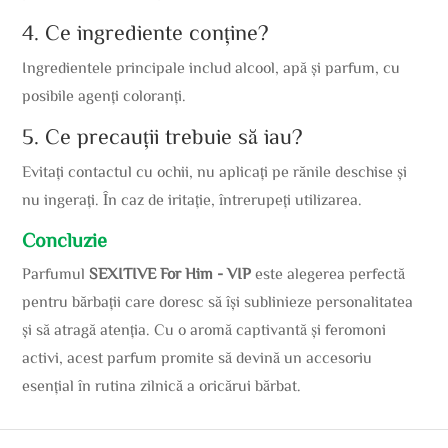
4. Ce ingrediente conține?
Ingredientele principale includ alcool, apă și parfum, cu
posibile agenți coloranți.
5. Ce precauții trebuie să iau?
Evitați contactul cu ochii, nu aplicați pe rănile deschise și
nu ingerați. În caz de iritație, întrerupeți utilizarea.
Concluzie
Parfumul
SEXITIVE For Him - VIP
este alegerea perfectă
pentru bărbații care doresc să își sublinieze personalitatea
și să atragă atenția. Cu o aromă captivantă și feromoni
activi, acest parfum promite să devină un accesoriu
esențial în rutina zilnică a oricărui bărbat.