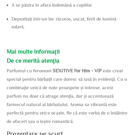
A se păstra în afara îndemână a copiilor.
Depozitați într-un loc răcoros, uscat, ferit de lumină
solară.
Mai multe informații
De ce merită atenția
Parfumul cu feromoni
SEXITIVE For Him - VIP
este creat
special pentru bărbații care doresc să iasă în evidență. Cu o
combinație unică de note proaspete și intense, acest
parfum nu doar că atrage atenția, dar și accentuează
farmecul natural al bărbatului. Aroma sa vibrantă este
perfectă pentru orice ocazie, fie că este vorba de o întâlnire
de afaceri sau o ieșire romantică.
Prezentare pe scurt