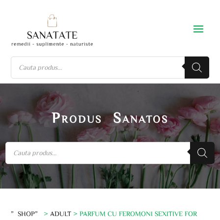
Produs Sanatos
”SHOP”
>
ADULT
> PARFUM CU FEROMONI SEXITIVE FOR