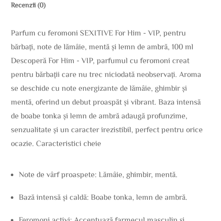
Recenzii (0)
Parfum cu feromoni SEXITIVE For Him - VIP, pentru
bărbați, note de lămâie, mentă și lemn de ambră, 100 ml
Descoperă For Him - VIP, parfumul cu feromoni creat
pentru bărbații care nu trec niciodată neobservați. Aroma
se deschide cu note energizante de lămâie, ghimbir și
mentă, oferind un debut proaspăt și vibrant. Baza intensă
de boabe tonka și lemn de ambră adaugă profunzime,
senzualitate și un caracter irezistibil, perfect pentru orice
ocazie. Caracteristici cheie
Note de vârf proaspete: Lămâie, ghimbir, mentă.
Bază intensă și caldă: Boabe tonka, lemn de ambră.
Feromoni activi: Accentuază farmecul masculin și