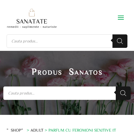
Produs Sanatos
”SHOP”
>
ADULT
> PARFUM CU FEROMONI SEXITIVE IT