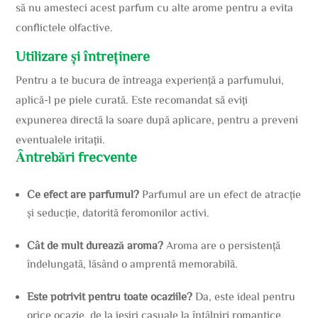
să nu amesteci acest parfum cu alte arome pentru a evita
conflictele olfactive.
Utilizare și întreținere
Pentru a te bucura de întreaga experiență a parfumului,
aplică-l pe piele curată. Este recomandat să eviți
expunerea directă la soare după aplicare, pentru a preveni
eventualele iritații.
Ântrebări frecvente
Ce efect are parfumul?
Parfumul are un efect de atracție
și seducție, datorită feromonilor activi.
Cât de mult durează aroma?
Aroma are o persistență
îndelungată, lăsând o amprentă memorabilă.
Este potrivit pentru toate ocaziile?
Da, este ideal pentru
orice ocazie, de la ieșiri casuale la întâlniri romantice.