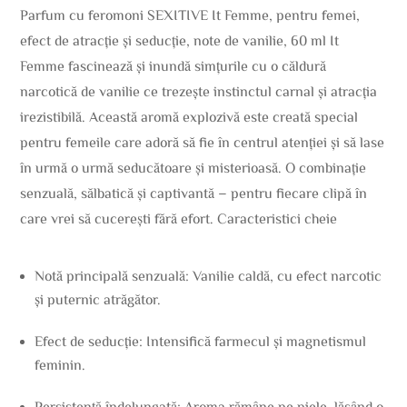
Parfum cu feromoni SEXITIVE It Femme, pentru femei,
efect de atracție și seducție, note de vanilie, 60 ml It
Femme fascinează și inundă simțurile cu o căldură
narcotică de vanilie ce trezește instinctul carnal și atracția
irezistibilă. Această aromă explozivă este creată special
pentru femeile care adoră să fie în centrul atenției și să lase
în urmă o urmă seducătoare și misterioasă. O combinație
senzuală, sălbatică și captivantă – pentru fiecare clipă în
care vrei să cucerești fără efort. Caracteristici cheie
Notă principală senzuală: Vanilie caldă, cu efect narcotic
și puternic atrăgător.
Efect de seducție: Intensifică farmecul și magnetismul
feminin.
Persistență îndelungată: Aroma rămâne pe piele, lăsând o