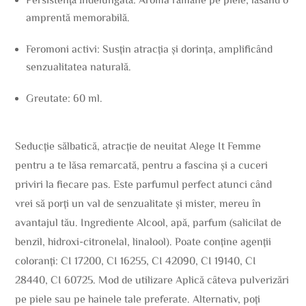
amprentă memorabilă.
Feromoni activi: Susțin atracția și dorința, amplificând
senzualitatea naturală.
Greutate: 60 ml.
Seducție sălbatică, atracție de neuitat Alege It Femme
pentru a te lăsa remarcată, pentru a fascina și a cuceri
priviri la fiecare pas. Este parfumul perfect atunci când
vrei să porți un val de senzualitate și mister, mereu în
avantajul tău. Ingrediente Alcool, apă, parfum (salicilat de
benzil, hidroxi-citronelal, linalool). Poate conține agenții
coloranți: CI 17200, CI 16255, CI 42090, CI 19140, CI
28440, CI 60725. Mod de utilizare Aplică câteva pulverizări
pe piele sau pe hainele tale preferate. Alternativ, poți