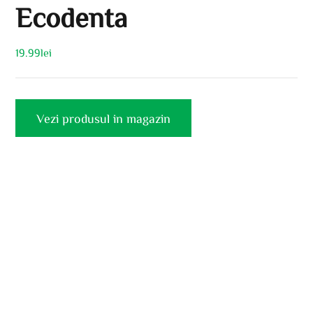
Ecodenta
19.99
lei
Vezi produsul in magazin