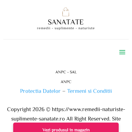
ANPC - SAL
ANPC
Protectia Datelor
–
Termeni si Conditii
Copyright 2026 ©
https://www.remedii-naturiste-
suplimente-sanatate.ro
All Right Reserved. Site
realizat de ProWeb
Vezi produsul in magazin