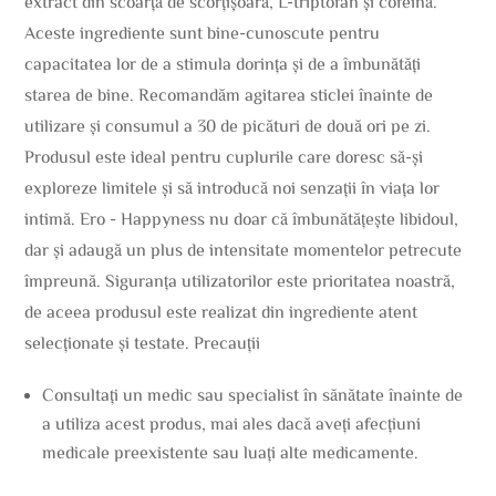
extract din scoarță de scorțișoară, L-triptofan și cofeină.
Aceste ingrediente sunt bine-cunoscute pentru
capacitatea lor de a stimula dorința și de a îmbunătăți
starea de bine. Recomandăm agitarea sticlei înainte de
utilizare și consumul a 30 de picături de două ori pe zi.
Produsul este ideal pentru cuplurile care doresc să-și
exploreze limitele și să introducă noi senzații în viața lor
intimă. Ero - Happyness nu doar că îmbunătățește libidoul,
dar și adaugă un plus de intensitate momentelor petrecute
împreună. Siguranța utilizatorilor este prioritatea noastră,
de aceea produsul este realizat din ingrediente atent
selecționate și testate. Precauții
Consultați un medic sau specialist în sănătate înainte de
a utiliza acest produs, mai ales dacă aveți afecțiuni
medicale preexistente sau luați alte medicamente.