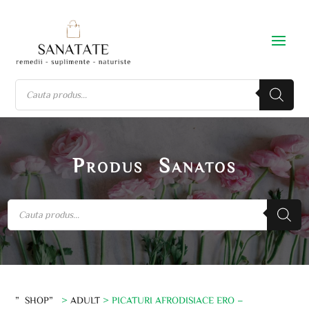
Produs Sanatos
”SHOP”
>
ADULT
> PICATURI AFRODISIACE ERO –