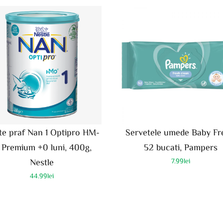
te praf Nan 1 Optipro HM-
Servetele umede Baby Fr
 Premium +0 luni, 400g,
52 bucati, Pampers
Nestle
7.99
lei
44.99
lei