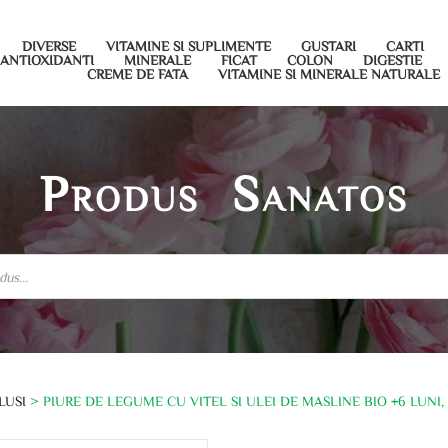
DIVERSE
VITAMINE SI SUPLIMENTE
GUSTARI
CARTI
ANTIOXIDANTI
MINERALE
FICAT
COLON
DIGESTIE
CREME DE FATA
VITAMINE SI MINERALE NATURALE
Produs Sanatos
LUSI
> PIURE DE LEGUME CU VITEL SI ULEI DE MASLINE BIO +6 LUNI,