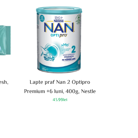
esh,
Lapte praf Nan 2 Optipro
Premium +6 luni, 400g, Nestle
43.99
lei