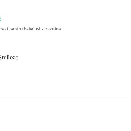
t
creat pentru bebelusi si contine
Smileat