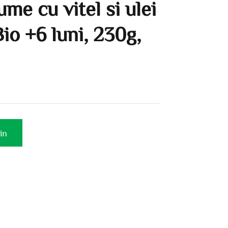
ume cu vitel si ulei
io +6 luni, 230g,
in