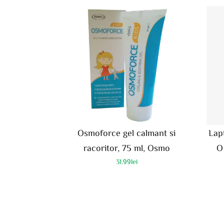
Osmoforce gel calmant si
Lap
racoritor, 75 ml, Osmo
O
31.99
lei