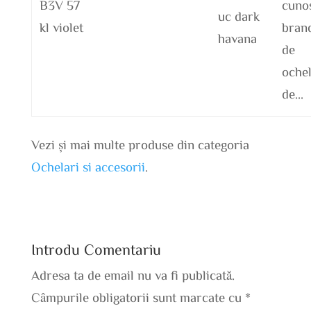
B3V 57
cuno
uc dark
kl violet
bran
havana
de
ochel
de…
Vezi și mai multe produse din categoria
Ochelari si accesorii
.
Introdu Comentariu
Adresa ta de email nu va fi publicată.
Câmpurile obligatorii sunt marcate cu
*