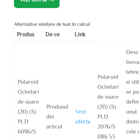
Alternative similare de luat în calcul
Produs
De ce
Link
Desc
Inova
tehno
Polaroid
Polaroid
si sti
Ochelari
Ochelari
se po
de soare
de soare
defin
Produsul
(20) (S)
(20) (S)
Vezi
unul
din
PLD
PLD
oferta
dintr
articol
2076/S
6096/S
cele 
086 53