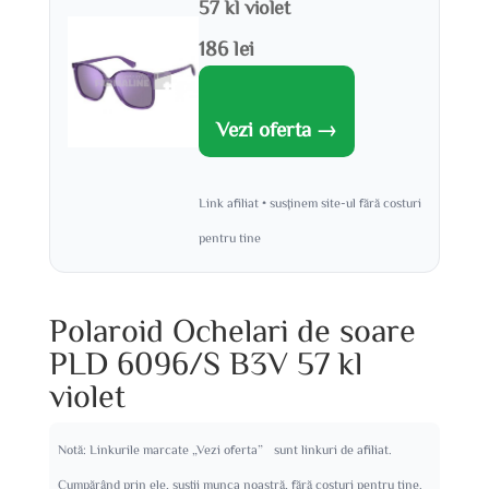
57 kl violet
186 lei
Vezi oferta →
Link afiliat • susținem site-ul fără costuri
pentru tine
Polaroid Ochelari de soare
PLD 6096/S B3V 57 kl
violet
Notă: Linkurile marcate „Vezi oferta” sunt linkuri de afiliat.
Cumpărând prin ele, susții munca noastră, fără costuri pentru tine.