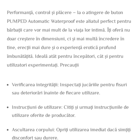
Performanță, control și plăcere – la o atingere de buton
PUMPED Automatic Waterproof este aliatul perfect pentru
bărbații care vor mai mult de la viața lor intimă. Îți oferă nu
doar creștere în dimensiuni, ci și mai multă încredere în
tine, erecții mai dure și o experiență erotică profund
îmbunătățită. Ideală atât pentru începători, cât și pentru
utilizatori experimentați. Precauții
Verificarea integrității: Inspectați jucăriile pentru fisuri
sau deteriorări înainte de fiecare utilizare.
Instrucțiuni de utilizare: Citiți și urmați instrucțiunile de
utilizare oferite de producător.
Ascultarea corpului: Opriți utilizarea imediat dacă simțiți
disconfort sau durere.