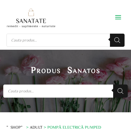
Produs Sanatos
”SHOP”
>
ADULT
> POMPĂ ELECTRICĂ PUMPED