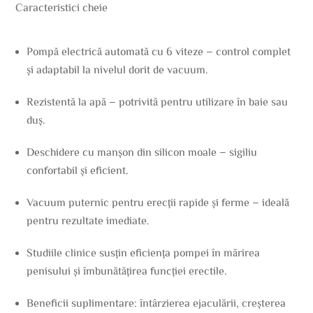
Caracteristici cheie
Pompă electrică automată cu 6 viteze – control complet
și adaptabil la nivelul dorit de vacuum.
Rezistentă la apă – potrivită pentru utilizare în baie sau
duș.
Deschidere cu manșon din silicon moale – sigiliu
confortabil și eficient.
Vacuum puternic pentru erecții rapide și ferme – ideală
pentru rezultate imediate.
Studiile clinice susțin eficiența pompei în mărirea
penisului și îmbunătățirea funcției erectile.
Beneficii suplimentare: întârzierea ejaculării, creșterea