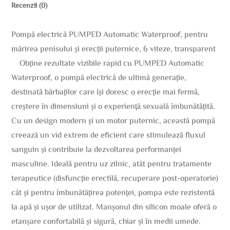
Recenzii (0)
Pompă electrică PUMPED Automatic Waterproof, pentru
mărirea penisului și erecții puternice, 6 viteze, transparent
Obține rezultate vizibile rapid cu PUMPED Automatic
Waterproof, o pompă electrică de ultimă generație,
destinată bărbaților care își doresc o erecție mai fermă,
creștere în dimensiuni și o experiență sexuală îmbunătățită.
Cu un design modern și un motor puternic, această pompă
creează un vid extrem de eficient care stimulează fluxul
sanguin și contribuie la dezvoltarea performanței
masculine. Ideală pentru uz zilnic, atât pentru tratamente
terapeutice (disfuncție erectilă, recuperare post-operatorie)
cât și pentru îmbunătățirea potenței, pompa este rezistentă
la apă și ușor de utilizat. Manșonul din silicon moale oferă o
etanșare confortabilă și sigură, chiar și în medii umede.