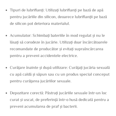
Tipuri de lubrifianți: Utilizați lubrifianți pe bază de apă
pentru jucăriile din silicon, deoarece lubrifianții pe bază
de silicon pot deteriora materialul.
Acumulator: Schimbați bateriile în mod regulat și nu le
lăsați să corodeze în jucărie. Utilizați doar încărcătoarele
recomandate de producător și evitați supraîncărcarea
pentru a preveni accidentele electrice.
Curățare înainte și după utilizare: Curățați jucăria sexuală
cu apă caldă și săpun sau cu un produs special conceput
pentru curățarea jucăriilor sexuale.
Depozitare corectă: Păstrați jucăriile sexuale într-un loc
curat și uscat, de preferință într-o husă dedicată pentru a
preveni acumularea de praf și bacterii.