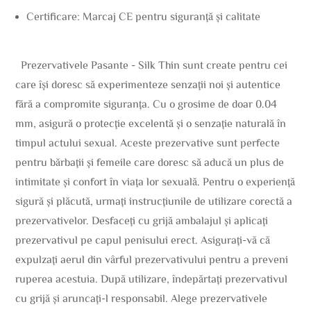
Certificare: Marcaj CE pentru siguranță și calitate
Prezervativele Pasante - Silk Thin sunt create pentru cei
care își doresc să experimenteze senzații noi și autentice
fără a compromite siguranța. Cu o grosime de doar 0.04
mm, asigură o protecție excelentă și o senzație naturală în
timpul actului sexual. Aceste prezervative sunt perfecte
pentru bărbații și femeile care doresc să aducă un plus de
intimitate și confort în viața lor sexuală. Pentru o experiență
sigură și plăcută, urmați instrucțiunile de utilizare corectă a
prezervativelor. Desfaceți cu grijă ambalajul și aplicați
prezervativul pe capul penisului erect. Asigurați-vă că
expulzați aerul din vârful prezervativului pentru a preveni
ruperea acestuia. După utilizare, îndepărtați prezervativul
cu grijă și aruncați-l responsabil. Alege prezervativele