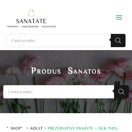
Produs Sanatos
”SHOP”
>
ADULT
> PREZERVATIVE PASANTE – SILK THIN,