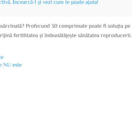
ivă. Încearcă-l și vezi cum te poate ajuta!
 însărcinată? Profecund 30 comprimate poate fi soluția pe
ijină fertilitatea și îmbunătățește sănătatea reproducerii.
te
ne NU este