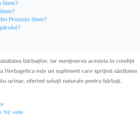
o Stem?
 Stem?
 din Prostato Stem?
 părului?
sănătatea bărbaților, iar menținerea acesteia în condiții
la Herbagetica este un supliment care sprijină sănătatea
to-urinar, oferind soluții naturale pentru bărbați.
te
ne NU este