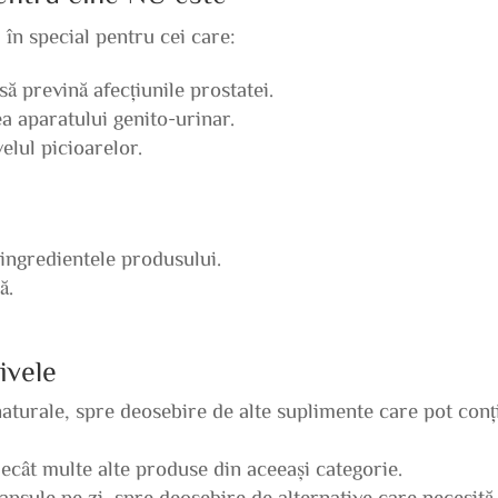
 în special pentru cei care:
 prevină afecțiunile prostatei.
ea aparatului genito-urinar.
elul picioarelor.
 ingredientele produsului.
ă.
ivele
naturale, spre deosebire de alte suplimente care pot conț
ecât multe alte produse din aceeași categorie.
apsule pe zi, spre deosebire de alternative care necesită