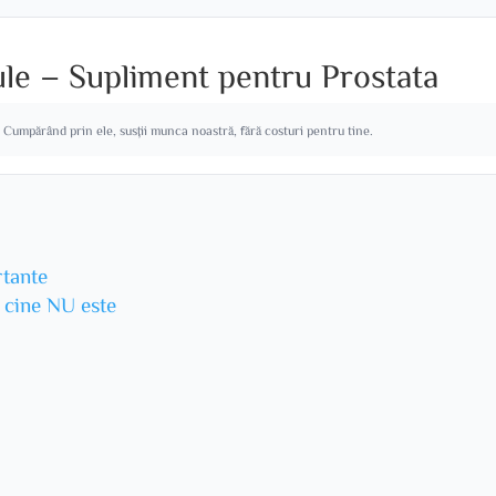
ule – Supliment pentru Prostata
. Cumpărând prin ele, susții munca noastră, fără costuri pentru tine.
rtante
u cine NU este