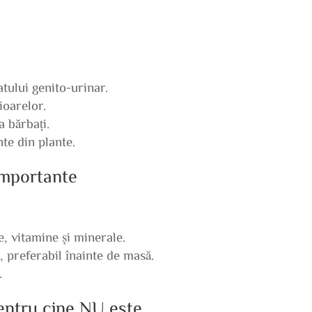
tului genito-urinar.
ioarelor.
a bărbați.
te din plante.
 importante
e, vitamine și minerale.
 preferabil înainte de masă.
.
pentru cine NU este