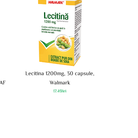
Lecitina 1200mg, 30 capsule,
 AF
Walmark
17.49
lei