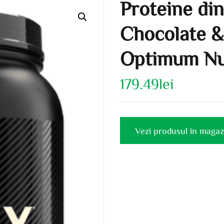
Proteine di
Chocolate &
Optimum Nu
179.49
lei
Vezi produsul in magaz