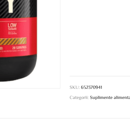
SKU:
652370941
Categorii:
Suplimente aliment