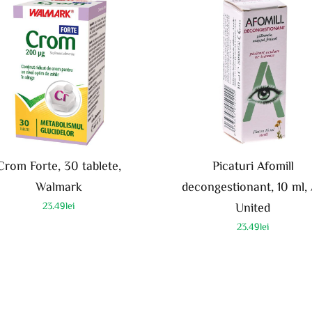
Crom Forte, 30 tablete,
Picaturi Afomill
Walmark
decongestionant, 10 ml,
23.49
lei
United
23.49
lei