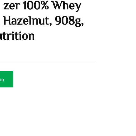
n zer 100% Whey
 Hazelnut, 908g,
trition
in