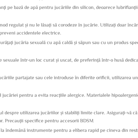
fianți pe bază de apă pentru jucăriile din silicon, deoarece lubrifianț
mod regulat și nu le lăsați să corodeze în jucărie. Utilizați doar î
 preveni accidentele electrice.
 Curățați jucăria sexuală cu apă caldă și săpun sau cu un produs sp
le sexuale într-un loc curat și uscat, de preferință într-o husă de
căriile partajate sau cele introduse în diferite orificii, utilizarea
alul jucăriei pentru a evita reacțiile alergice. Materialele hipoalerge
espre utilizarea jucăriilor și stabiliți limite clare. Asigurați-vă c
ilor. Precauții specifice pentru accesorii BDSM
 la îndemână instrumente pentru a elibera rapid pe cineva din restr