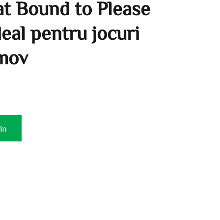
at Bound to Please
deal pentru jocuri
 mov
in