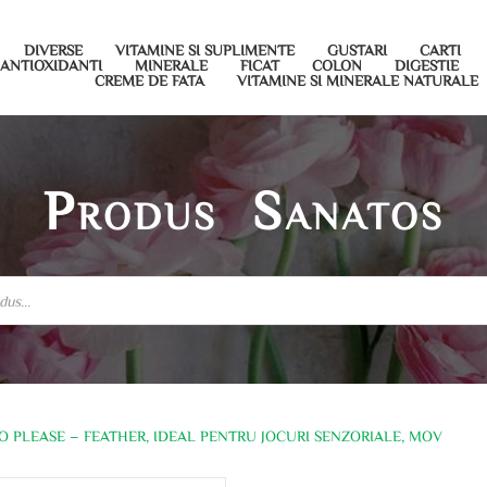
DIVERSE
VITAMINE SI SUPLIMENTE
GUSTARI
CARTI
ANTIOXIDANTI
MINERALE
FICAT
COLON
DIGESTIE
CREME DE FATA
VITAMINE SI MINERALE NATURALE
Produs Sanatos
 PLEASE – FEATHER, IDEAL PENTRU JOCURI SENZORIALE, MOV