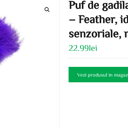
Puf de gadil
– Feather, i
senzoriale,
22.99
lei
Vezi produsul in magaz