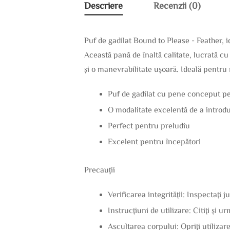
Descriere
Recenzii (0)
Puf de gadilat Bound to Please - Feather, 
Această pană de înaltă calitate, lucrată c
și o manevrabilitate ușoară. Ideală pentru
Puf de gadilat cu pene conceput pen
O modalitate excelentă de a introduc
Perfect pentru preludiu
Excelent pentru începători
Precauții
Verificarea integrității: Inspectați j
Instrucțiuni de utilizare: Citiți și u
Ascultarea corpului: Opriți utilizar