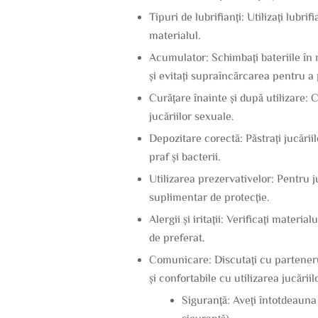
Tipuri de lubrifianți: Utilizați lubri
materialul.
Acumulator: Schimbați bateriile în 
și evitați supraîncărcarea pentru a
Curățare înainte și după utilizare:
jucăriilor sexuale.
Depozitare corectă: Păstrați jucării
praf și bacterii.
Utilizarea prezervativelor: Pentru ju
suplimentar de protecție.
Alergii și iritații: Verificați materi
de preferat.
Comunicare: Discutați cu partenerul d
și confortabile cu utilizarea jucări
Siguranță: Aveți întotdeauna
siguranță).