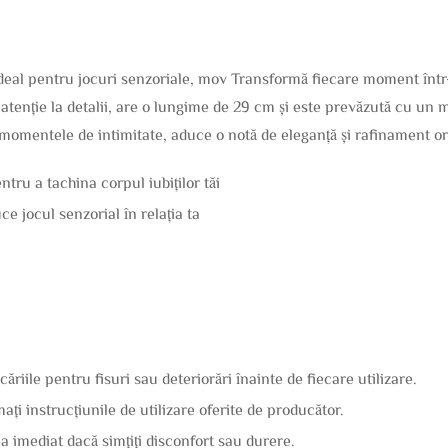
ideal pentru jocuri senzoriale, mov Transformă fiecare moment într
u atenție la detalii, are o lungime de 29 cm și este prevăzută cu un
 momentele de intimitate, aduce o notă de eleganță și rafinament or
tru a tachina corpul iubiților tăi
e jocul senzorial în relația ta
ucăriile pentru fisuri sau deteriorări înainte de fiecare utilizare.
rmați instrucțiunile de utilizare oferite de producător.
ea imediat dacă simțiți disconfort sau durere.