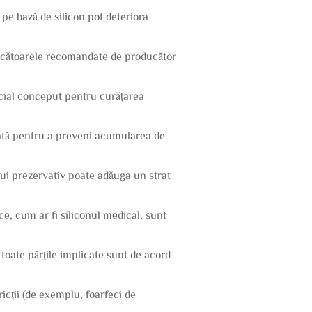
ii pe bază de silicon pot deteriora
ncărcătoarele recomandate de producător
ecial conceput pentru curățarea
dicată pentru a preveni acumularea de
 unui prezervativ poate adăuga un strat
nice, cum ar fi siliconul medical, sunt
ă toate părțile implicate sunt de acord
icții (de exemplu, foarfeci de