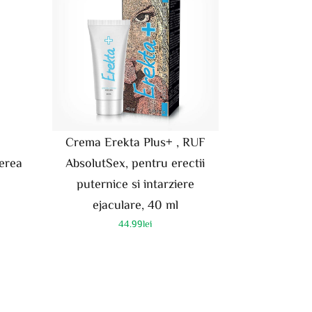
Crema Erekta Plus+ , RUF
ierea
AbsolutSex, pentru erectii
puternice si intarziere
ejaculare, 40 ml
44.99
lei