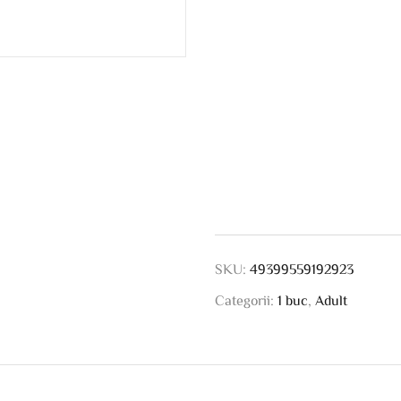
SKU:
49399559192923
Categorii:
1 buc
,
Adult