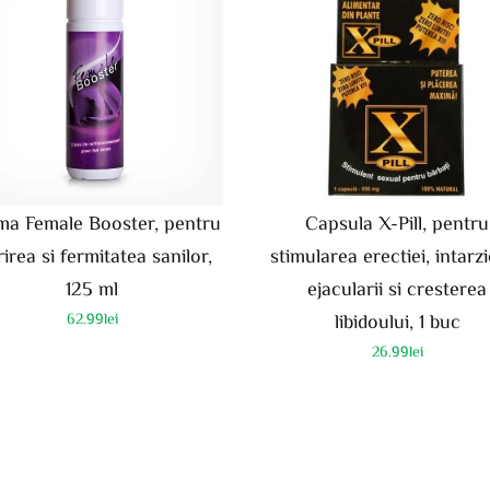
ma Female Booster, pentru
Capsula X-Pill, pentru
irea si fermitatea sanilor,
stimularea erectiei, intarz
125 ml
ejacularii si cresterea
62.99
lei
libidoului, 1 buc
26.99
lei