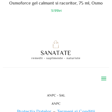
Osmoforce gel calmant si racoritor, 75 ml, Osmo
31.99
lei
ANPC - SAL
ANPC
Protectia Datelor
–
Termeni si Conditii