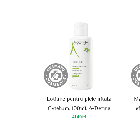
Lotiune pentru piele iritata
Ma
Cytelium, 100ml, A-Derma
e
41.49
lei