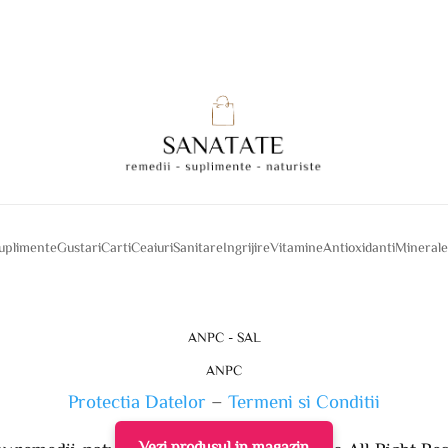
suplimente
Gustari
Carti
Ceaiuri
Sanitare
Ingrijire
Vitamine
Antioxidanti
Mineral
ANPC - SAL
ANPC
Protectia Datelor
–
Termeni si Conditii
Vezi produsul in magazin