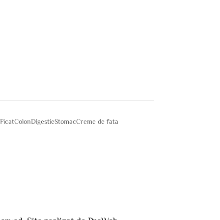
e
Ficat
Colon
Digestie
Stomac
Creme de fata