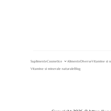
Suplimente
Cosmetice
Alimente
Diverse
Vitamine si 
Vitamine si minerale naturale
Blog