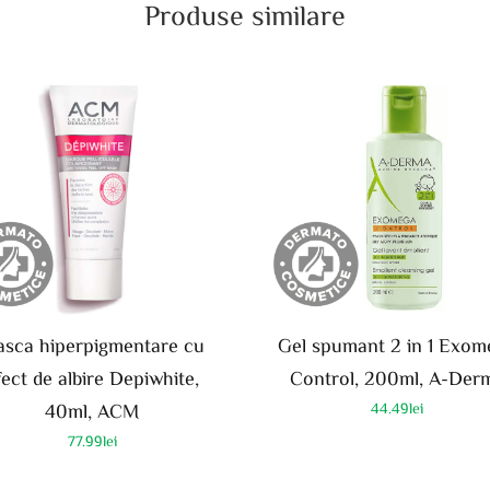
Produse similare
sca hiperpigmentare cu
Gel spumant 2 in 1 Exom
fect de albire Depiwhite,
Control, 200ml, A-Der
40ml, ACM
44.49
lei
77.99
lei