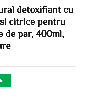
ral detoxifiant cu
si citrice pentru
le de par, 400ml,
ure
in