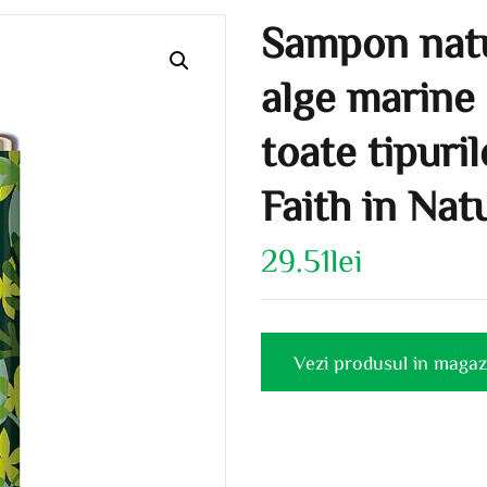
Sampon natu
alge marine 
toate tipuri
Faith in Nat
29.51
lei
Vezi produsul in magaz