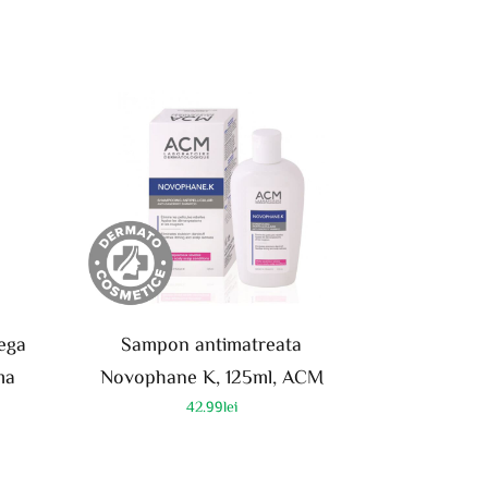
ega
Sampon antimatreata
ma
Novophane K, 125ml, ACM
42.99
lei