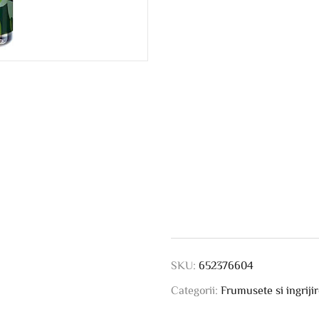
SKU:
652376604
Categorii:
Frumusete si ingriji