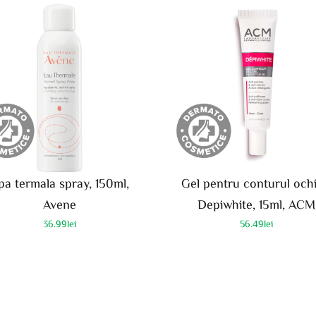
pa termala spray, 150ml,
Gel pentru conturul ochi
Avene
Depiwhite, 15ml, ACM
36.99
lei
56.49
lei