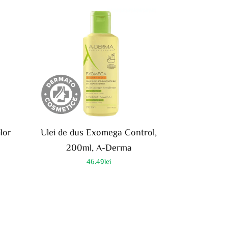
lor
Ulei de dus Exomega Control,
200ml, A-Derma
46.49
lei