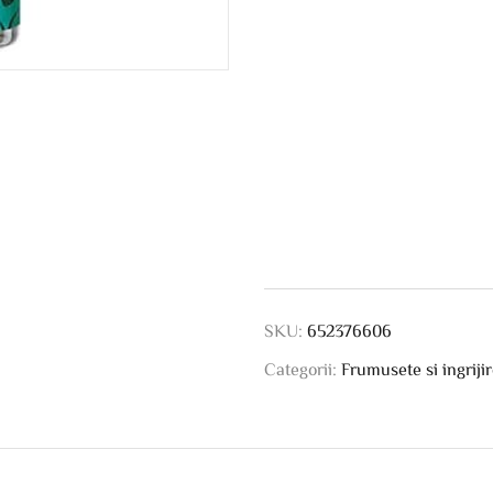
SKU:
652376606
Categorii:
Frumusete si ingriji