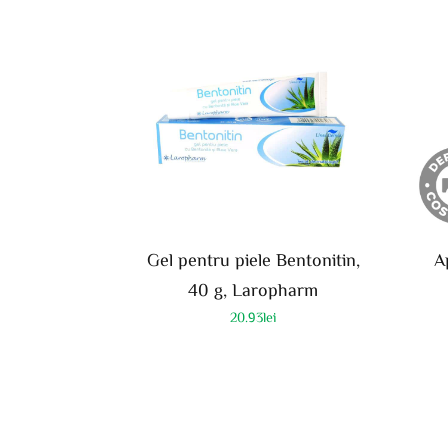
Gel pentru piele Bentonitin,
A
40 g, Laropharm
20.93
lei