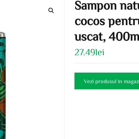
Sampon natu
cocos pentr
uscat, 400ml
27.49
lei
Vezi produsul in magaz