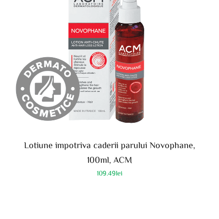
Lotiune impotriva caderii parului Novophane,
100ml, ACM
109.49
lei