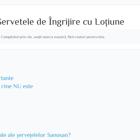
ervetele de Îngrijire cu Loțiune
. Cumpărând prin ele, susții munca noastră, fără costuri pentru tine.
rtante
u cine NU este
ale ale șervețelelor Sanosan?