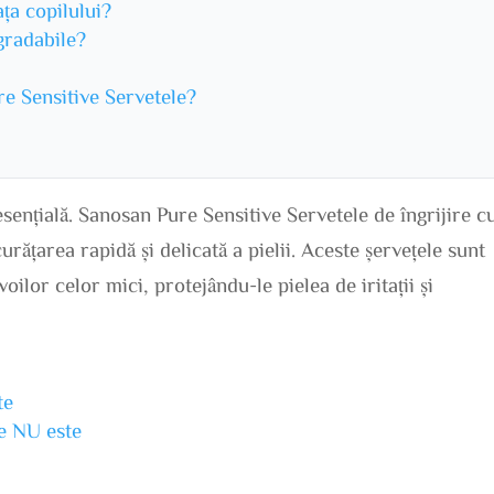
ața copilului?
gradabile?
e Sensitive Servetele?
e esențială. Sanosan Pure Sensitive Servetele de îngrijire c
urățarea rapidă și delicată a pielii. Aceste șervețele sunt
ilor celor mici, protejându-le pielea de iritații și
te
ne NU este