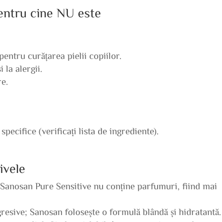
pentru cine NU este
pentru curățarea pielii copiilor.
 la alergii.
re.
specifice (verificați lista de ingrediente).
ivele
Sanosan Pure Sensitive nu conține parfumuri, fiind mai
gresive; Sanosan folosește o formulă blândă și hidratantă.