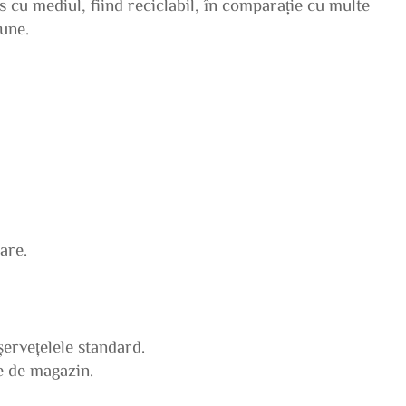
 cu mediul, fiind reciclabil, în comparație cu multe
iune.
are.
șervețelele standard.
ie de magazin.