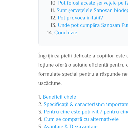
Pot folosi aceste șervețele pe f
Sunt șervețelele Sanosan biode
Pot provoca iritații?
Unde pot cumpăra Sanosan Pur
Concluzie
Îngrijirea pielii delicate a copiilor est
loțiune oferă o soluție eficientă pentru c
formulate special pentru a răspunde nevo
uscăciune.
Beneficii cheie
Specificații & caracteristici importan
Pentru cine este potrivit / pentru ci
Cum se compară cu alternativele
Avantaje & Dezavantaje