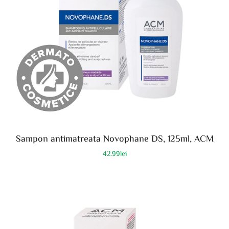
Sampon antimatreata Novophane DS, 125ml, ACM
42.99
lei