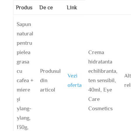
Produs
De ce
Link
Sapun
natural
pentru
pielea
Crema
grasa
hidratanta
cu
Produsul
echilibranta,
Vezi
Al
cafea +
din
ten sensibil,
oferta
re
miere
articol
40ml, Eye
și
Care
ylang-
Cosmetics
ylang,
130g,