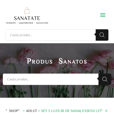
Produs Sanatos
”SHOP”
>
ADULT
> SET 3 ULEIURI DE MASAJ EXSENS LET’S