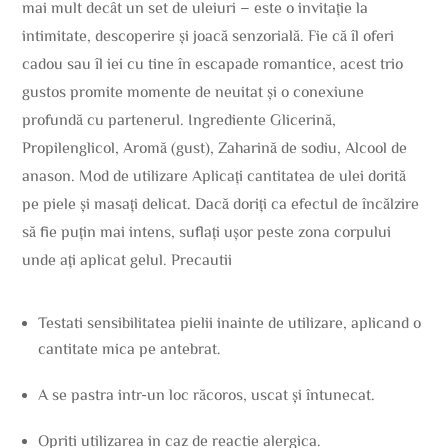
mai mult decât un set de uleiuri – este o invitație la
intimitate, descoperire și joacă senzorială. Fie că îl oferi
cadou sau îl iei cu tine în escapade romantice, acest trio
gustos promite momente de neuitat și o conexiune
profundă cu partenerul. Ingrediente Glicerină,
Propilenglicol, Aromă (gust), Zaharină de sodiu, Alcool de
anason. Mod de utilizare Aplicați cantitatea de ulei dorită
pe piele și masați delicat. Dacă doriți ca efectul de încălzire
să fie puțin mai intens, suflați ușor peste zona corpului
unde ați aplicat gelul. Precautii
Testati sensibilitatea pielii inainte de utilizare, aplicand o
cantitate mica pe antebrat.
A se pastra intr-un loc răcoros, uscat și întunecat.
Opriti utilizarea in caz de reactie alergica.