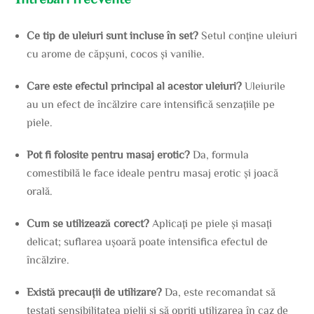
Ce tip de uleiuri sunt incluse în set?
Setul conține uleiuri
cu arome de căpșuni, cocos și vanilie.
Care este efectul principal al acestor uleiuri?
Uleiurile
au un efect de încălzire care intensifică senzațiile pe
piele.
Pot fi folosite pentru masaj erotic?
Da, formula
comestibilă le face ideale pentru masaj erotic și joacă
orală.
Cum se utilizează corect?
Aplicați pe piele și masați
delicat; suflarea ușoară poate intensifica efectul de
încălzire.
Există precauții de utilizare?
Da, este recomandat să
testați sensibilitatea pielii și să opriți utilizarea în caz de