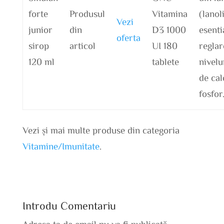
forte
Produsul
Vitamina
(lanol
Vezi
junior
din
D3 1000
esenti
oferta
sirop
articol
UI 180
reglar
120 ml
tablete
nivelu
de cal
fosfo
Vezi și mai multe produse din categoria
Vitamine/Imunitate
.
Introdu Comentariu
Adresa ta de email nu va fi publicată.