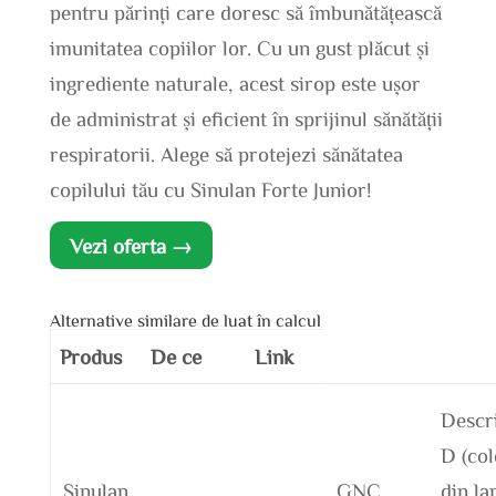
pentru părinți care doresc să îmbunătățească
imunitatea copiilor lor. Cu un gust plăcut și
ingrediente naturale, acest sirop este ușor
de administrat și eficient în sprijinul sănătății
respiratorii. Alege să protejezi sănătatea
copilului tău cu Sinulan Forte Junior!
Vezi oferta →
Alternative similare de luat în calcul
Produs
De ce
Link
Descr
D (col
Sinulan
GNC
din la