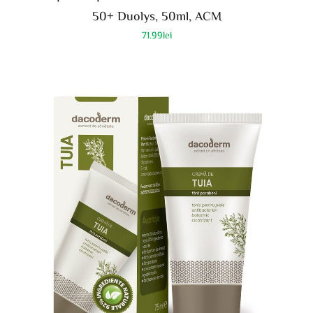
50+ Duolys, 50ml, ACM
71.99
lei