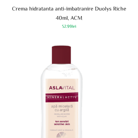
Crema hidratanta anti-imbatranire Duolys Riche
40ml, ACM
52.99
lei