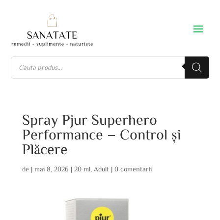
Spray Pjur Superhero
Performance – Control și
Plăcere
de
|
mai 8, 2026
|
20 ml
,
Adult
|
0 comentarii