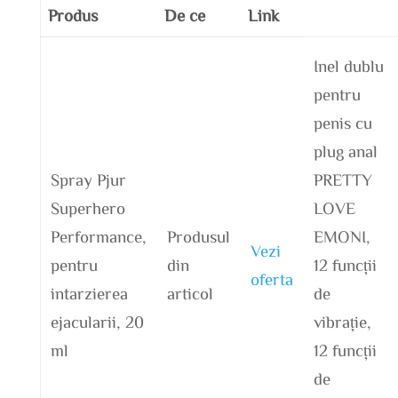
Produs
De ce
Link
Inel dublu
pentru
penis cu
plug anal
Spray Pjur
PRETTY
Superhero
LOVE
Performance,
Produsul
EMONI,
Vezi
pentru
din
12 funcții
oferta
intarzierea
articol
de
ejacularii, 20
vibrație,
ml
12 funcții
de