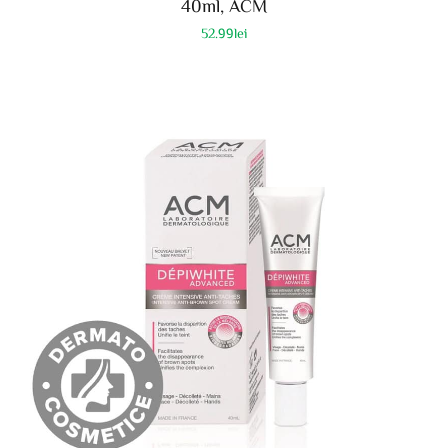
40ml, ACM
52.99
lei