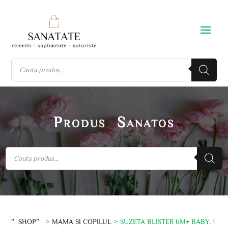
Produs Sanatos
”SHOP”
>
MAMA SI COPILUL
> SUZETA BLISTER 6M+ BABY, 1