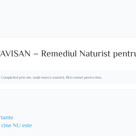
FAVISAN – Remediul Naturist pentr
. Cumpărând prin ele, susții munca noastră, fără costuri pentru tine.
rtante
u cine NU este