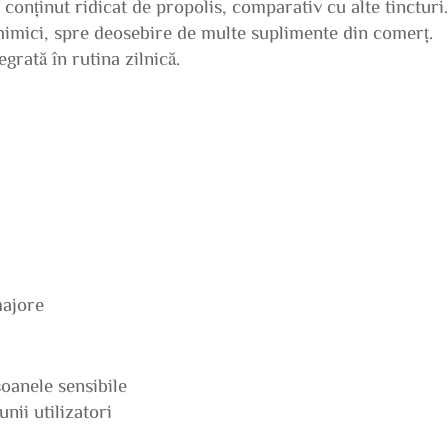
onținut ridicat de propolis, comparativ cu alte tincturi
chimici, spre deosebire de multe suplimente din comerț.
egrată în rutina zilnică.
majore
soanele sensibile
nii utilizatori