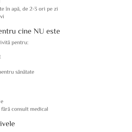
l
te în apă, de 2-3 ori pe zi
vi
pentru cine NU este
ivită pentru:
t
pentru sănătate
le
 fără consult medical
ivele