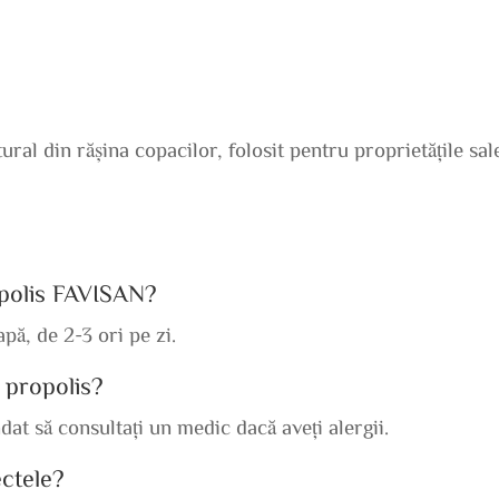
ural din rășina copacilor, folosit pentru proprietățile sal
opolis FAVISAN?
pă, de 2-3 ori pe zi.
e propolis?
dat să consultați un medic dacă aveți alergii.
ctele?