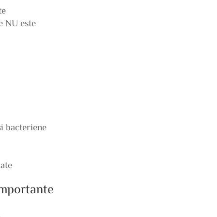
te
ne NU este
și bacteriene
tate
 importante