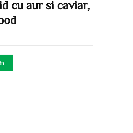
d cu aur si caviar,
food
in