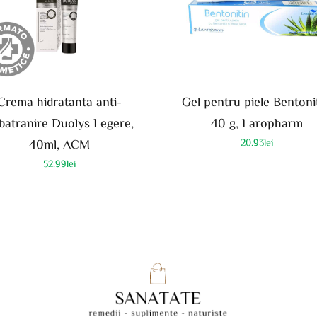
Crema hidratanta anti-
Gel pentru piele Bentonit
batranire Duolys Legere,
40 g, Laropharm
40ml, ACM
20.93
lei
52.99
lei