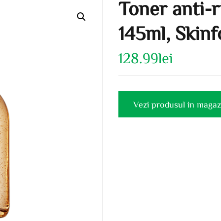
Toner anti-ri
145ml, Skin
128.99
lei
Vezi produsul in magaz