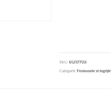
SKU:
652377551
Categorii:
Frumusete si ingriji