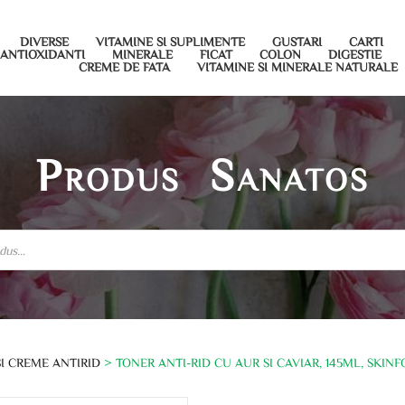
DIVERSE
VITAMINE SI SUPLIMENTE
GUSTARI
CARTI
ANTIOXIDANTI
MINERALE
FICAT
COLON
DIGESTIE
CREME DE FATA
VITAMINE SI MINERALE NATURALE
Produs Sanatos
SI CREME ANTIRID
> TONER ANTI-RID CU AUR SI CAVIAR, 145ML, SKIN