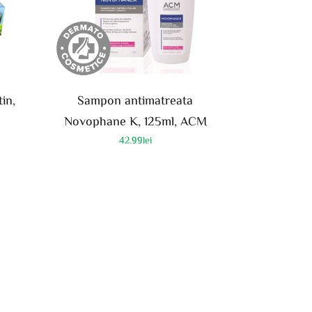
in,
Sampon antimatreata
Novophane K, 125ml, ACM
42.99
lei