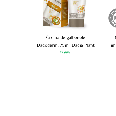
Crema de galbenele
Dacoderm, 75ml, Dacia Plant
im
13.99
lei