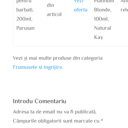
pentru
Vezi
Platinum
Alt
din
barbati,
oferta
Blonde,
rel
articol
200ml,
100ml,
Parusan
Natural
Kay
Vezi și mai multe produse din categoria
Frumusete si ingrijire
.
Introdu Comentariu
Adresa ta de email nu va fi publicată.
Câmpurile obligatorii sunt marcate cu
*