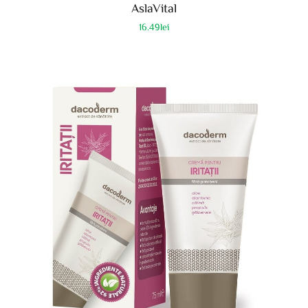
AslaVital
16.49
lei