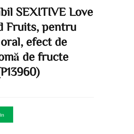
ibil SEXITIVE Love
 Fruits, pentru
 oral, efect de
romă de fructe
 (P13960)
in