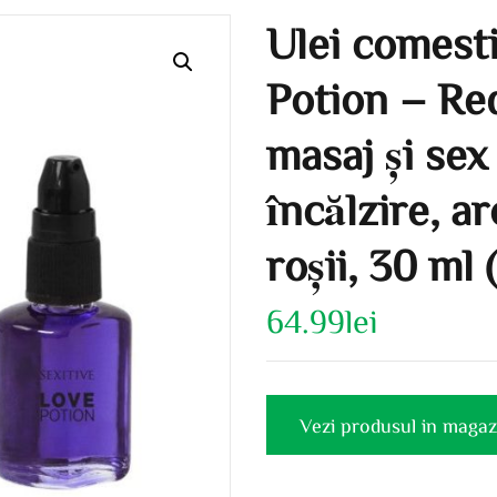
Ulei comest
Potion – Red
masaj și sex
încălzire, a
roșii, 30 ml
64.99
lei
Vezi produsul in magaz