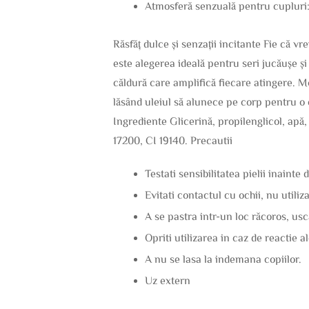
Atmosferă senzuală pentru cupluri:
Răsfăț dulce și senzații incitante Fie că v
este alegerea ideală pentru seri jucăușe și
căldură care amplifică fiecare atingere. Mo
lăsând uleiul să alunece pe corp pentru o 
Ingrediente Glicerină, propilenglicol, apă,
17200, CI 19140. Precautii
Testati sensibilitatea pielii inainte
Evitati contactul cu ochii, nu utiliz
A se pastra intr-un loc răcoros, usc
Opriti utilizarea in caz de reactie a
A nu se lasa la indemana copiilor.
Uz extern