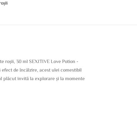
roșii
cte roșii, 30 ml SEXITIVE Love Potion -
efect de încălzire, acest ulei comestibil
ul plăcut invită la explorare și la momente