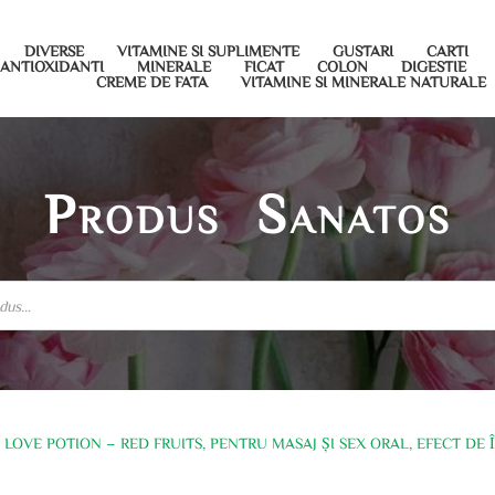
DIVERSE
VITAMINE SI SUPLIMENTE
GUSTARI
CARTI
ANTIOXIDANTI
MINERALE
FICAT
COLON
DIGESTIE
CREME DE FATA
VITAMINE SI MINERALE NATURALE
Produs Sanatos
 LOVE POTION – RED FRUITS, PENTRU MASAJ ȘI SEX ORAL, EFECT DE 