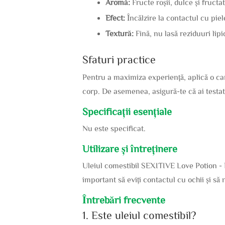
Aromă:
Fructe roșii, dulce și fructat
Efect:
Încălzire la contactul cu piel
Textură:
Fină, nu lasă reziduuri lipi
Sfaturi practice
Pentru a maximiza experiență, aplică o can
corp. De asemenea, asigură-te că ai testat s
Specificații esențiale
Nu este specificat.
Utilizare și întreținere
Uleiul comestibil SEXITIVE Love Potion - Re
important să eviți contactul cu ochii și să 
Întrebări frecvente
1. Este uleiul comestibil?