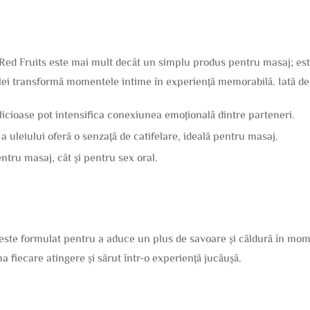
Red Fruits este mai mult decât un simplu produs pentru masaj; este 
lei transformă momentele intime în experiență memorabilă. Iată de c
icioase pot intensifica conexiunea emoțională dintre parteneri.
a uleiului oferă o senzață de catifelare, ideală pentru masaj.
entru masaj, cât și pentru sex oral.
este formulat pentru a aduce un plus de savoare și căldură în mome
 fiecare atingere și sărut într-o experiență jucăușă.