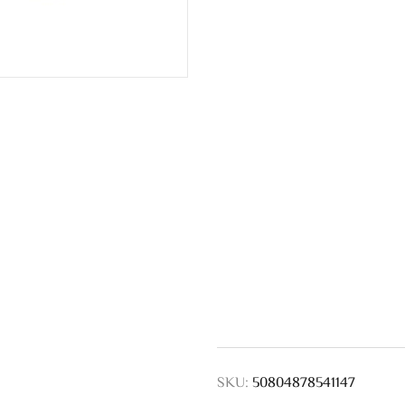
SKU:
50804878541147