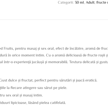
Categorii:
30 ml
,
Adult
,
fructe 
 Fruits, pentru masaj și sex oral, efect de încălzire, aromă de fru
ură în orice moment intim. Cu o aromă delicioasă de fructe roșii și 
l într-o experiență jucăușă și memorabilă. Textura delicată și gust
ust dulce și fructat, perfect pentru sărutări și joacă erotică.
țiile la fiecare atingere sau sărut pe piele.
tru sex oral și masaj intim.
iduuri lipicioase, lăsând pielea catifelată.