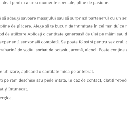
 Ideal pentru a crea momente speciale, pline de pasiune.
rei să adaugi savoare masajului sau să surprinzi partenerul cu un se
 pline de plăcere. Alege să te bucuri de intimitate în cel mai dulce
d de utilizare Aplicați o cantitate generoasă de ulei pe mâini sau d
experiență senzorială completă. Se poate folosi și pentru sex oral, 
 zaharină de sodiu, sorbat de potasiu, aromă, alcool. Poate conține 
 de utilizare, aplicand o cantitate mica pe antebrat.
ati pe rani deschise sau piele iritata. In caz de contact, clatiti repe
at și întunecat.
lergica.