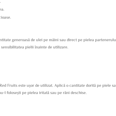
.
ea.
cioase.
titate generoasă de ulei pe mâini sau direct pe pielea partenerului
ensibilitatea pielii înainte de utilizare.
d Fruits este ușor de utilizat. Aplică o cantitate dorită pe piele sa
nu-l folosești pe pielea iritată sau pe răni deschise.