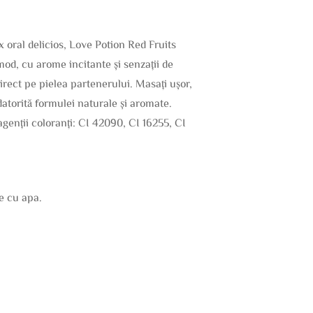
x oral delicios, Love Potion Red Fruits
 mod, cu arome incitante și senzații de
irect pe pielea partenerului. Masați ușor,
datorită formulei naturale și aromate.
agenții coloranți: CI 42090, CI 16255, CI
de cu apa.