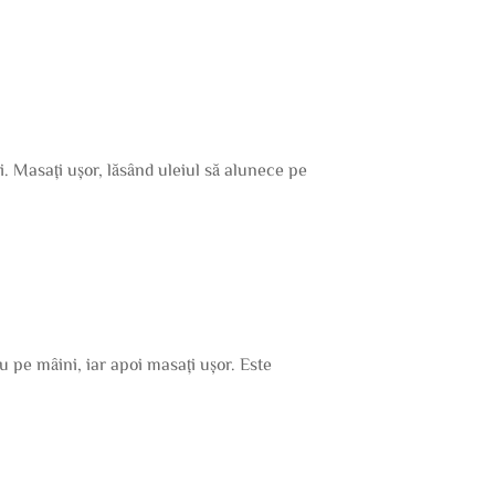
. Masați ușor, lăsând uleiul să alunece pe
u pe mâini, iar apoi masați ușor. Este