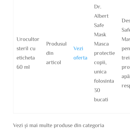
Dr.
Albert
Des
Safe
Saf
Mask
Urocultor
Mas
Produsul
Masca
steril cu
Vezi
pen
din
protectie
eticheta
oferta
trei
articol
copii,
60 ml
pro
unica
apă
folosinta
res
30
bucati
Vezi și mai multe produse din categoria