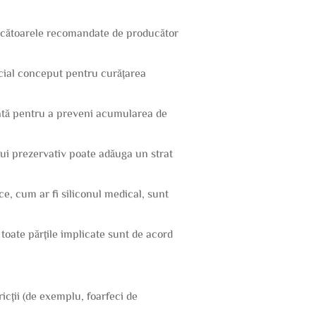
ncărcătoarele recomandate de producător
ecial conceput pentru curățarea
dicată pentru a preveni acumularea de
 unui prezervativ poate adăuga un strat
nice, cum ar fi siliconul medical, sunt
ă toate părțile implicate sunt de acord
icții (de exemplu, foarfeci de