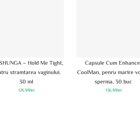
 SHUNGA – Hold Me Tight,
Capsule Cum Enhance
tru stramtarea vaginului.
CoolMan, penru marire v
30 ml
sperma, 30 buc
126.99
lei
136.99
lei