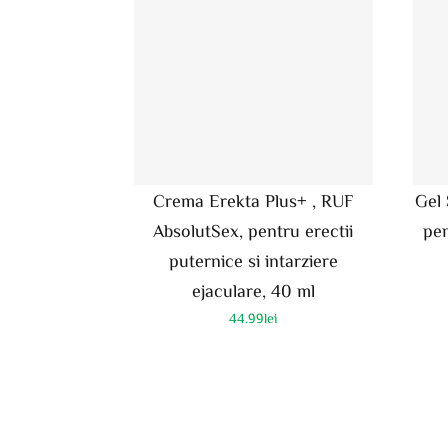
Crema Erekta Plus+ , RUF
Gel
AbsolutSex, pentru erectii
pen
puternice si intarziere
ejaculare, 40 ml
44.99
lei