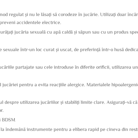
mod regulat și nu le lăsați să corodeze în jucărie. Utilizați doar î
 preveni accidentele electrice.
 Curățați jucăria sexuală cu apă caldă și săpun sau cu un produs sp
le sexuale într-un loc curat și uscat, de preferință într-o husă de
căriile partajate sau cele introduse în diferite orificii, utilizarea
alul jucăriei pentru a evita reacțiile alergice. Materialele hipoalerge
espre utilizarea jucăriilor și stabiliți limite clare. Asigurați-vă c
or.
rii BDSM
 la îndemână instrumente pentru a elibera rapid pe cineva din restr