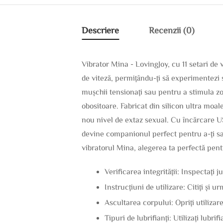
Descriere
Recenzii (0)
Vibrator Mina - LovingJoy, cu 11 setari de v
de viteză, permițându-ți să experimentezi 
mușchii tensionați sau pentru a stimula zon
obositoare. Fabricat din silicon ultra moal
nou nivel de extaz sexual. Cu încărcare US
devine companionul perfect pentru a-ți sat
vibratorul Mina, alegerea ta perfectă pen
Verificarea integrității: Inspectați j
Instrucțiuni de utilizare: Citiți și u
Ascultarea corpului: Opriți utilizar
Tipuri de lubrifianți: Utilizați lubri