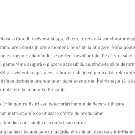
iteza si functii, rezistent la apa, 20 cm, turcoaz Acest vibrator eleg
stimularea dorită în orice moment. Sensibil la atingere, Mina poate 
ele erogene, adaptându-se perfect nevoilor tale, fie că vrei să te re
e, gama Mina asigură o plăcere accesibilă, ajutându-te să te desprin
B și rezistent la apă, acest vibrator este ideal pentru băi relaxan
isface dorințele oriunde te-ar duce aventurile. Îndrăznește să-ți de
tru plăcere la comanda. Precauții
ucăriile pentru fisuri sau deteriorări înainte de fiecare utilizare.
rmați instrucțiunile de utilizare oferite de producător.
ea imediat dacă simțiți disconfort sau durere.
fianți pe bază de apă pentru jucăriile din silicon, deoarece lubrifianț