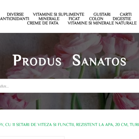
DIVERSE
VITAMINE SI SUPLIMENTE
GUSTARI
CARTI
ANTIOXIDANTI
MINERALE
FICAT
COLON
DIGESTIE
CREME DE FATA
VITAMINE SI MINERALE NATURALE
Produs Sanatos
, CU 11 SETARI DE VITEZA SI FUNCTII, REZISTENT LA APA, 20 CM, TU