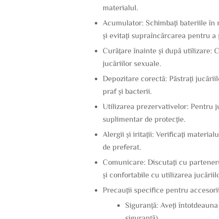
materialul.
Acumulator: Schimbați bateriile în 
și evitați supraîncărcarea pentru a
Curățare înainte și după utilizare:
jucăriilor sexuale.
Depozitare corectă: Păstrați jucării
praf și bacterii.
Utilizarea prezervativelor: Pentru ju
suplimentar de protecție.
Alergii și iritații: Verificați materi
de preferat.
Comunicare: Discutați cu partenerul d
și confortabile cu utilizarea jucăriil
Precauții specifice pentru acceso
Siguranță: Aveți întotdeauna
siguranță).