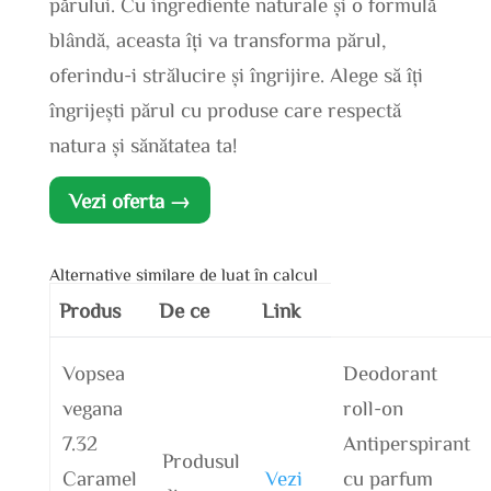
părului. Cu ingrediente naturale și o formulă
blândă, aceasta îți va transforma părul,
oferindu-i strălucire și îngrijire. Alege să îți
îngrijești părul cu produse care respectă
natura și sănătatea ta!
Vezi oferta →
Alternative similare de luat în calcul
Produs
De ce
Link
Vopsea
Deodorant
vegana
roll-on
7.32
Antiperspirant
Produsul
Caramel
Vezi
cu parfum